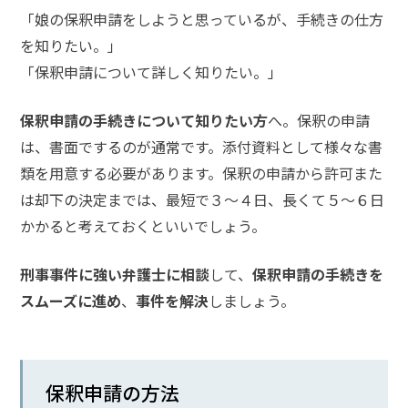
「娘の保釈申請をしようと思っているが、手続きの仕方
話
を
を知りたい。」
か
「保釈申請について詳しく知りたい。」
け
る
保釈申請の手続きについて知りたい方
へ。保釈の申請
は、書面でするのが通常です。添付資料として様々な書
電
話
類を用意する必要があります。保釈の申請から許可また
受
付
は却下の決定までは、最短で３～４日、長くて５～６日
24
時
かかると考えておくといいでしょう。
間
365
日!
刑事事件に強い弁護士に相談
して、
保釈申請の手続きを
全
国
スムーズに進め
、
事件を解決
しましょう。
対
応!
保釈申請の方法