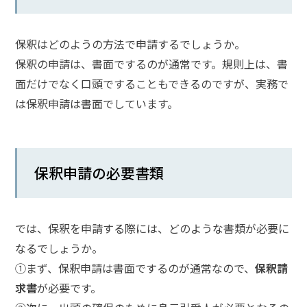
メールで相談予約
LINEで相談案内
保釈はどのようの方法で申請するでしょうか。
保釈の申請は、書面でするのが通常です。規則上は、書
面だけでなく口頭ですることもできるのですが、実務で
刑
は保釈申請は書面でしています。
事
事
件
で
お
保釈申請の必要書類
悩
み
な
では、保釈を申請する際には、どのような書類が必要に
ら
お
なるでしょうか。
電
①まず、保釈申請は書面でするのが通常なので、
保釈請
話
求書
が必要です。
を