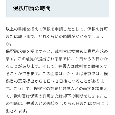
頼
す
保釈申請の時間
る
メ
リ
ッ
以上の書類を揃えて保釈を申請したとして、保釈の許可
ト
または却下まで、どれくらいの時間がかかるでしょう
は
か。
保釈請求書を提出すると、裁判官は検察官に意見を求め
アト
ます。この意見が提出されるまでに、１日から３日かか
ム弁
護士
ることがあります。そして、弁護人は裁判官と面接をす
事務
ることができます。この面接は、たとえば東京では、検
所の
察官の意見提出から１日～２日後になることがありま
特徴
は？
す。こうして、検察官の意見と弁護人との面接を踏まえ
て、裁判官は保釈の許可または却下の判断をします。こ
の判断は、弁護人との面接をしたら即日または翌日には
ア
ト
出されます。