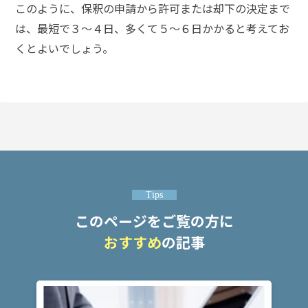
ム
このように、保釈の申請から許可または却下の決定まで
に
は、最短で３～４日、多くて５～６日かかると考えてお
つ
くとよいでしょう。
い
て
弁
護
士
紹
介
Tips
解
このページをご覧の方に
決
事
おすすめ
の記事
例
と
実
績