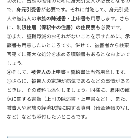
②次に、出頭の確保のために身元引受人が必要となるの
で、
身元引受書
が必要です。それに付随して、身元引受
弁
人や被告人の
家族の陳述書・上申書
も用意します。さら
護
士
に、
制限住居（保釈中の住居）の住民票
も必要です。
に
③また、証拠隠滅のおそれがないことを示すために、
示
相
談
談書
も用意したいところです。併せて、被害者から検察
す
官宛てに寛大な処分を求める嘆願書もあるとなおよいで
る
メ
しょう。
リ
④そして、
被告人の上申書・誓約書
は当然用意します。
ッ
⑤さらに、被告人の家族が病気であるなどの事情がある
ト
は
ときは、その資料も添付しましょう。同様に、雇用の確
保に関する書類（上司の陳述書・上申書など）、また、
被告人や家族の経済状態に関する資料（預金通帳の写し
弁
護
など）なども添付したいところです。
士
に
依