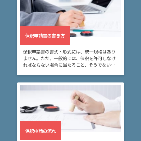
弁
護
士
費
保釈申請書の書き方
用
保釈申請書の書式・形式には、統一規格はあり
ません。ただ、一般的には、保釈を許可しなけ
地
ればならない場合に当たること、そうでないと
図・
しても、裁量によって保釈を認めるのが適当な
アク
場合に当たることを、具体的事情を上げながら
セス
論じてゆくのが通例です。
保釈申請の流れ