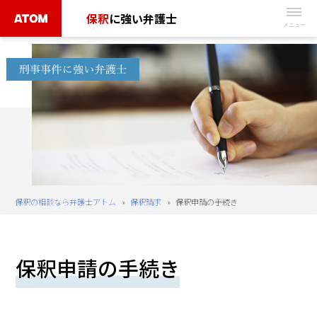
Skip
保釈
に強い弁護士
to
無
content
料
相
談
予
約
は
こ
ち
保釈の相談なら弁護士アトム
»
保釈請求
»
保釈申請の手続き
ら
タ
保釈申請の手続き
ッ
プ
で
電