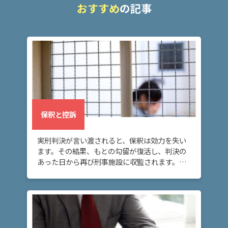
おすすめ
の記事
弁
護
士
費
用
地
図・
保釈と控訴
アク
セス
実刑判決が言い渡されると、保釈は効力を失い
ます。その結果、もとの勾留が復活し、判決の
あった日から再び刑事施設に収監されます。こ
の場合に再び身柄拘束を解いてもらうには、再
度保釈を請求する必要があります。