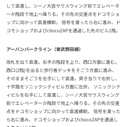
して直進し、シーノ大宮サウスウィング前でエレベータ
弁
ーか階段で地上へ降りる。その先の交差点をドコモショ
護
ップに向かって直進横断。 信号を渡ったら右に進み、ド
士
に
コモショップおよびchocoZAPを通過した先のビル1階。
相
談
す
アーバンパークライン（東武野田線）
る
メ
改札を出て直進。右手の階段を上り、西口方面に進む。
リ
ッ
西口(2階)を出ると歩行者デッキをそごう方面に進み、
ト
そのままそごうを左手にして直進。突き当りで右折し、
は
十字路をソニックシティビル方面に左折。 ソニックシテ
ィビルを右手にして直進し、シーノ大宮サウスウィング
弁
前でエレベーターか階段で地上へ降りる。その先の交差
護
点をドコモショップに向かって直進横断。 信号を渡った
士
に
ら右に進み、ドコモショップおよびchocoZAPを通過し
依