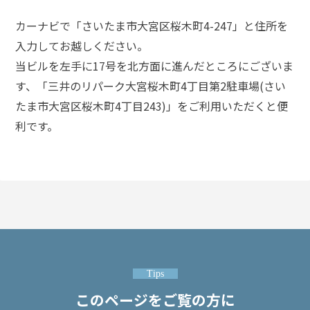
ム
に
カーナビで「さいたま市大宮区桜木町4-247」と住所を
つ
入力してお越しください。
い
当ビルを左手に17号を北方面に進んだところにございま
て
す、「三井のリパーク大宮桜木町4丁目第2駐車場(さい
たま市大宮区桜木町4丁目243)」をご利用いただくと便
弁
護
利です。
士
紹
介
解
決
事
例
と
Tips
実
績
このページをご覧の方に