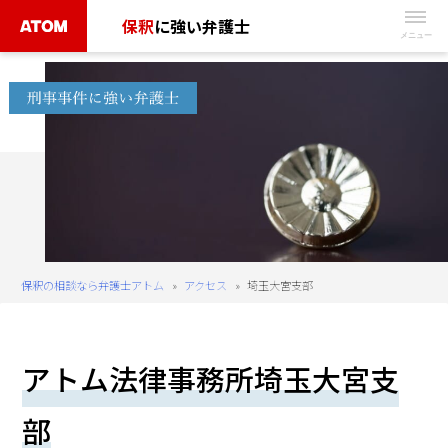
Skip
保釈
に強い弁護士
to
無
content
料
相
談
予
約
は
こ
ち
保釈の相談なら弁護士アトム
»
アクセス
»
埼玉大宮支部
ら
タ
アトム法律事務所埼玉大宮支
ッ
プ
部
で
電