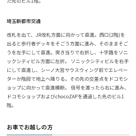
た先のビル1階。
頼
す
る
メ
埼玉新都市交通
リ
ッ
改札を出て、JR改札方面に向かって直進。西口(2階)を
ト
出ると歩行者デッキをそごう方面に進み、そのままそご
は
うを左手にして直進。突き当りで右折し、十字路をソニ
ックシティビル方面に左折。 ソニックシティビルを右手
アト
にして直進し、シーノ大宮サウスウィング前でエレベー
ム弁
護士
ターか階段で地上へ降りる。その先の交差点をドコモシ
事務
ョップに向かって直進横断。 信号を渡ったら右に進み、
所の
特徴
ドコモショップおよびchocoZAPを通過した先のビル1
は？
階。
ア
お車でお越しの方
ト