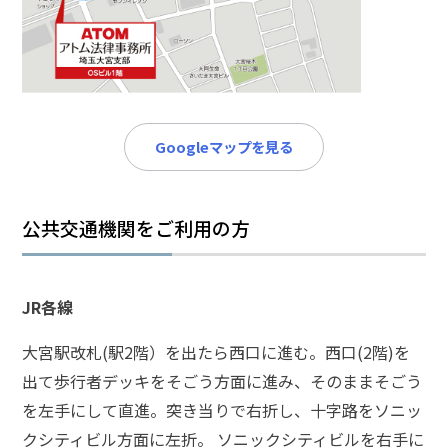
メールで相談予約
LINEで相談案内
刑
Googleマップを見る
事
事
件
で
公共交通機関をご利用の方
お
悩
み
JR各線
な
ら
大宮駅改札(駅2階）を出たら西口に進む。西口(2階)を
お
出て歩行者デッキをそごう方面に進み、そのままそごう
電
話
を左手にして直進。突き当りで右折し、十字路をソニッ
を
クシティビル方面に左折。 ソニックシティビルを右手に