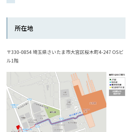
話
を
か
所在地
け
る
電
〒330-0854 埼玉県さいたま市大宮区桜木町4-247 OSビ
話
受
ル1階
付
24
時
間
365
日!
全
国
対
応!