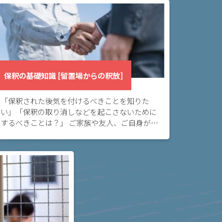
保釈の基礎知識 [留置場からの釈放]
「保釈された後気を付けるべきことを知りた
い」「保釈の取り消しなどを起こさないために
するべきことは？」 ご家族や友人、ご自身が保
釈され、この後の対応が不安という方へ。この
ページでは、保釈された後どのようなことに気
を付けて過 […]