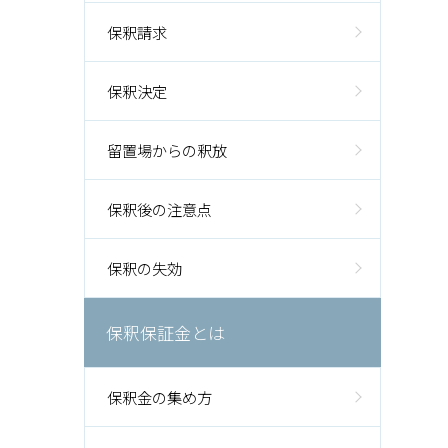
保釈請求
保釈決定
留置場からの釈放
保釈後の注意点
保釈の失効
保釈保証金とは
保釈金の集め方