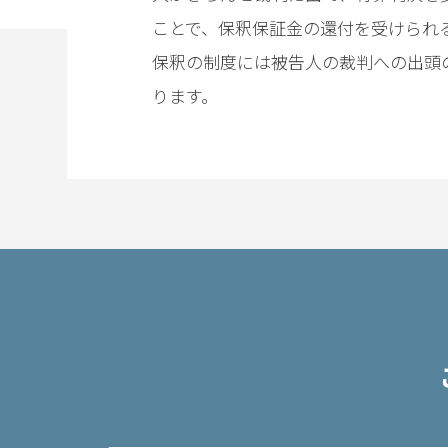
事務
ことで、保釈保証金の還付を受けられ
所の
特徴
保釈の制度には被告人の裁判への出頭
は？
ります。
ア
ト
ム
に
つ
い
て
弁
護
士
紹
介