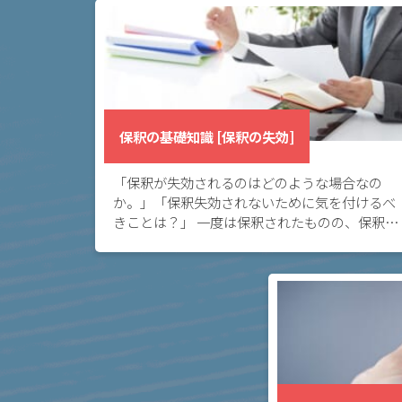
解
決
事
例
保釈の基礎知識 [保釈の失効]
と
実
「保釈が失効されるのはどのような場合なの
績
か。」「保釈失効されないために気を付けるべ
きことは？」 一度は保釈されたものの、保釈が
失効してしまわないか心配という方へ。このペ
弁
ージでは、保釈失効に繋がり得ることや、失効
護
してしまっ […]
士
費
用
地