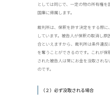
としては同じで、一定の物の所有権を
電
話
国庫に帰属します。
を
裁判所は、保釈を許す決定をする際に
弁
しています。被告人が保釈の取消し原
護
合といえますから、裁判所は条件違反
士
に
を奪うことができるのです。これが保
相
された被告人は常にお金を没取されな
談
す
のです。
る
メ
リ
ッ
（２）必ず没取される場合
ト
は