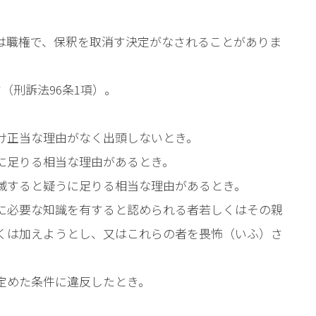
は職権で、保釈を取消す決定がなされることがありま
（刑訴法96条1項）。
け正当な理由がなく出頭しないとき。
に足りる相当な理由があるとき。
滅すると疑うに足りる相当な理由があるとき。
に必要な知識を有すると認められる者若しくはその親
くは加えようとし、又はこれらの者を畏怖（いふ）さ
定めた条件に違反したとき。