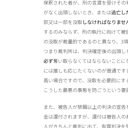
保釈された者が、刑の言渡を受けその
弁
がなく出頭しないとき、または
逃亡し
護
部又は一部を没取
しなければなりませ
士
に
するのみならず、刑の執行に向けて被
依
の没取が裁量的であるのと異なり、3
頼
す
つまり裁判所は、判決確定後の出頭し
る
必ず
奪い取らなくてはならないことに
メ
リ
には誰しも応じたくないのが普通です
ッ
高い場合ですので、没取を必要的にす
ト
は
こうした最悪の事態を防ごうという要
また、被告人が禁錮以上の判決の宣告
アト
ム弁
金は還付されますが、還付は被告人の
護士
人がきちんと裁判に出て、有罪判決を