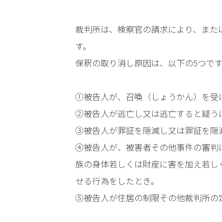
時
間
裁判所は、検察官の請求により、また
す。
365
保釈の取り消し原因は、以下の5つです
日!
全
①被告人が、召喚（しょうかん）を受
国
②被告人が逃亡し又は逃亡すると疑う
③被告人が罪証を隠滅し又は罪証を隠
対
④被告人が、被害者その他事件の審判
応!
族の身体若しくは財産に害を加え若し
せる行為をしたとき。
⑤被告人が住居の制限その他裁判所の