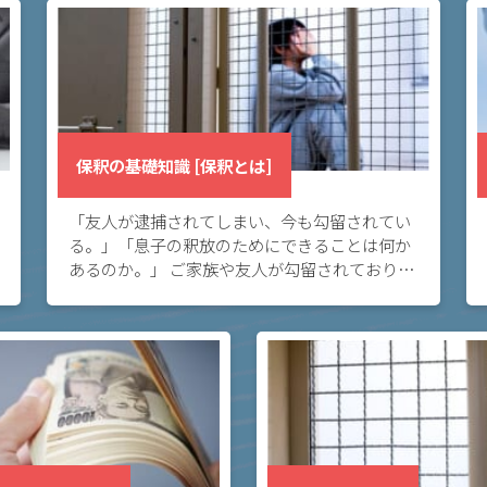
保釈の基礎知識 [保釈とは]
「友人が逮捕されてしまい、今も勾留されてい
る。」「息子の釈放のためにできることは何か
あるのか。」 ご家族や友人が勾留されており、
保釈して欲しいとお悩みの方へ。保釈とは、保
釈保証金を支払い、保釈条件を守るという約束
のもとに […]