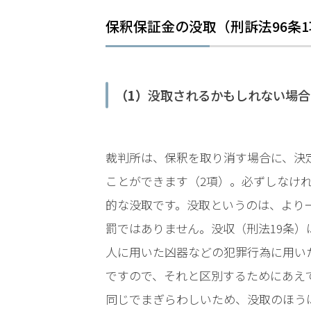
LINEで相談案内
メールで
保釈保証金の没取（刑訴法96条1
（1）
没取されるかもしれない場合
刑
裁判所は、保釈を取り消す場合に、決
事
事
ことができます（2項）。必ずしなけ
件
的な没取です。没取というのは、より
で
お
罰ではありません。没収（刑法19条
悩
人に用いた凶器などの犯罪行為に用い
み
ですので、それと区別するためにあえ
な
ら
同じでまぎらわしいため、没取のほう
お