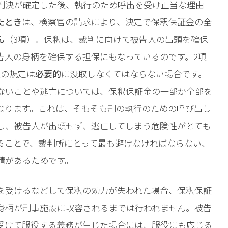
判決が確定した後、執行のため呼出を受け正当な理由
たとき
は、検察官の請求により、決定で保釈保証金の全
ん
（3項）。保釈は、裁判に向けて被告人の出頭を確保
告人の身柄を確保する担保にもなっているのです。2項
項の規定は
必要的
に没取しなくてはならない場合です。
ないことや逃亡については、保釈保証金の一部か全部を
なります。これは、そもそも刑の執行のための呼び出し
し、被告人が出頭せず、逃亡してしまう危険性がとても
ることで、裁判所にとって最も避けなければならない、
請があるためです。
を受けるなどして保釈の効力が失われた場合、保釈保証
身柄が刑事施設に収容されるまでは行われません。被告
受けて服役する義務が生じた場合には、服役にも応じる