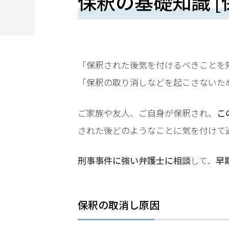
保釈の基礎知識 [
望
さ
れ
る
「保釈された後気を付けるべきことを
方
「保釈の取り消しなどを起こさないた
は
ご家族や友人、ご自身が保釈され、
こ
こ
された後どのようなことに気を付けて
ち
ら
刑事事件に強い弁護士に相談
して、
早
保釈の取消し原因
24