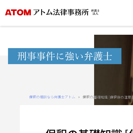
Skip
to
content
無
料
相
談
予
約
保釈の相談なら弁護士アトム
»
保釈の基礎知識 [保釈後の注意点
を
ご
希