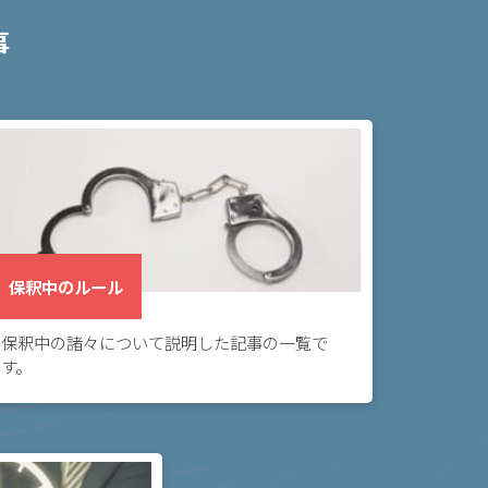
事
保釈中のルール
保釈中の諸々について説明した記事の一覧で
す。