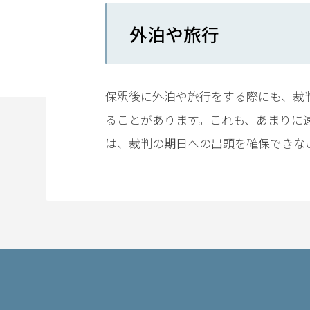
弁
外泊や旅行
護
士
に
依
保釈後に外泊や旅行をする際にも、裁
頼
ることがあります。これも、あまりに
す
る
は、裁判の期日への出頭を確保できな
メ
リ
ッ
ト
は
アト
ム弁
護士