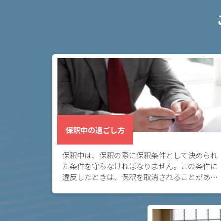
事務
所の
特徴
は？
ア
ト
ム
に
つ
保釈中の過ごし方
い
て
保釈中は、保釈の際に保釈条件として決められ
た条件を守らなければなりません。この条件に
弁
違反したときは、保釈を取消されることがある
護
ので、注意が必要です。
士
紹
介