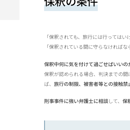
保釈の条件
望
さ
れ
る
「保釈されても、旅行には行ってはい
方
「保釈されている間に守らなければな
は
保釈中何に気を付けて過ごせばいいの
こ
保釈が認められる場合、判決までの間
ち
ば、
旅行の制限、被害者等との接触禁
ら
刑事事件に強い弁護士に相談
して、
保
24