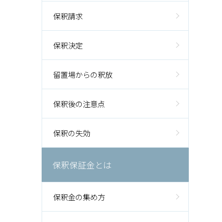
保釈請求
保釈決定
留置場からの釈放
保釈後の注意点
保釈の失効
保釈保証金とは
保釈金の集め方