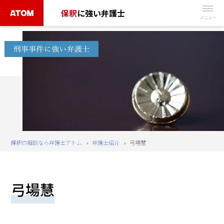
Skip
保釈
に強い弁護士
to
無
content
料
相
談
予
約
は
こ
ち
保釈の相談なら弁護士アトム
»
弁護士紹介
»
弓場慧
ら
タ
弓場慧
ッ
プ
で
電