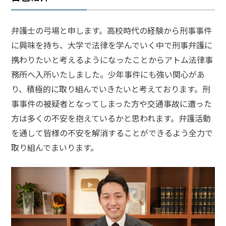
弁
弁護士の弓場と申します。高校時代の経験から刑事事件
護
士
に興味を持ち、大学で法律を学んでいく中で刑事弁護に
に
携わりたいと考えるようになったことからアトム法律事
相
談
務所へ入所いたしました。少年事件にも強い関心があ
す
り、積極的に取り組んでいきたいと考えております。刑
る
メ
事事件の被疑者となってしまった方や交通事故に遭った
リ
方は多くの不安を抱えているかと思われます。弁護活動
ッ
を通して皆様の不安を解消することができるよう全力で
ト
は
取り組んでまいります。
弁
護
士
に
依