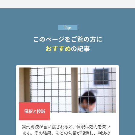
弁
護
士
Tips
費
このページをご覧の方に
用
おすすめ
の記事
地
図・
アク
セス
保釈と控訴
実刑判決が言い渡されると、保釈は効力を失い
ます。その結果、もとの勾留が復活し、判決の