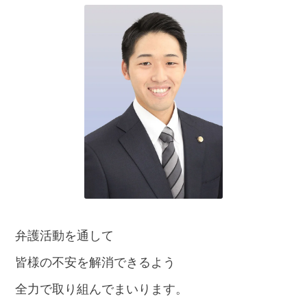
話
を
か
け
る
電
話
受
付
24
時
間
365
日!
全
国
対
弁護活動を通して
応!
皆様の不安を解消できるよう
全力で取り組んでまいります。