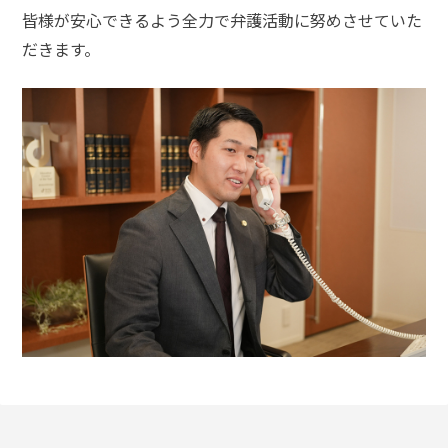
ム
皆様が安心できるよう全力で弁護活動に努めさせていた
に
だきます。
つ
い
て
弁
護
士
紹
介
解
決
事
例
と
実
績