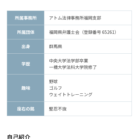
メールで相談予約
LINEで相談案内
所属事務所
アトム法律事務所福岡支部
所属団体
福岡県弁護士会（登録番号 65261）
刑
出身
群馬県
事
事
中央大学法学部卒業
件
学歴
一橋大学法科大学院修了
で
お
野球
悩
趣味
ゴルフ
み
ウェイトトレーニング
な
ら
座右の銘
堅忍不抜
お
電
話
を
自己紹介