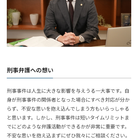
頼
す
る
メ
リ
ッ
ト
は
アト
刑事弁護への想い
ム弁
護士
事務
刑事事件は人生に大きな影響を与えうる一大事です。自
所の
特徴
身が刑事事件の関係者となった場合にすべき対応が分か
は？
らず、不安な思いを抱え込んでしまう方もいらっしゃる
と思います。しかし、刑事事件は短いタイムリミットま
ア
でにどのような弁護活動ができるかが非常に重要です。
ト
不安な思いを抱え込まずにぜひ我々にご相談ください。