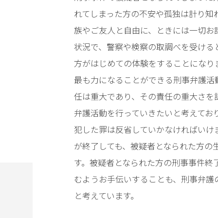
電
れてしまった方の不安や孤独は計り知
話
族やご友人と自由に、ときには一切お
を
状況で、警察や検察の取調べを受ける
方がはじめての体験をすることになり
弁
護
最も力になることができる刑事弁護活
士
任は重大であり、その責任の重大さを
に
相
弁護活動を行っていきたいと考えてお
談
犯した罪は反省していかなければいけ
す
る
が終了しても、被疑者となられた方の
メ
す。被疑者となられた方の刑事事件終
リ
ッ
むようお手伝いすることも、刑事弁護
ト
と考えています。
は