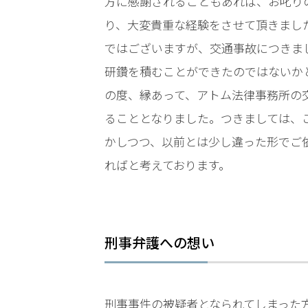
LINEで相談案内
方に感謝されることもあれば、お叱り
メールで
り、大変貴重な経験をさせて頂きまし
ではございますが、交通事故につきま
研鑽を積むことができたのではないか
の度、縁あって、アトム法律事務所の
ることとなりました。つきましては、
かしつつ、以前とは少し違った形でご
刑
事
ればと考えております。
事
件
で
お
悩
刑事弁護への想い
み
な
ら
刑事事件の被疑者となられてしまった
お