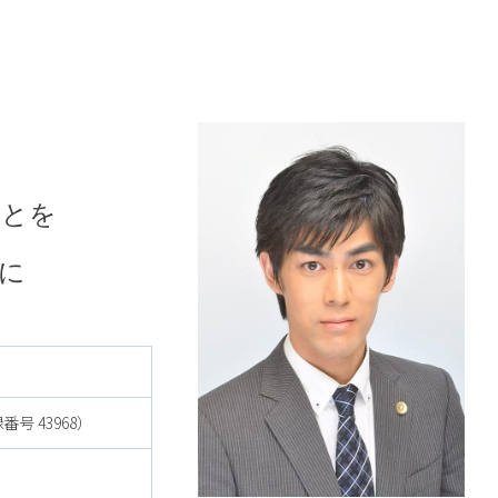
ことを
に
号 43968）