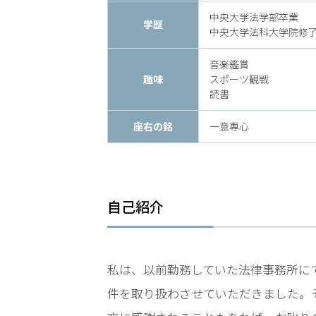
時
中央大学法学部卒業
学歴
中央大学法科大学院修
間
音楽鑑賞
365
趣味
スポーツ観戦
読書
日!
全
座右の銘
一意専心
国
対
自己紹介
応!
私は、以前勤務していた法律事務所に
件を取り扱わさせていただきました。