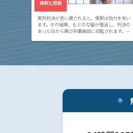
事務
保釈と控訴
所の
特徴
実刑判決が言い渡されると、保釈は効力を失い
は？
ます。その結果、もとの勾留が復活し、判決の
あった日から再び刑事施設に収監されます。こ
の場合に再び身柄拘束を解いてもらうには、再
ア
度保釈を請求する必要があります。
ト
ム
に
つ
い
て
弁
護
士
紹
介