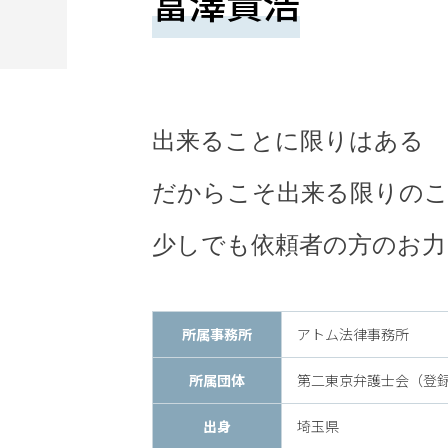
富澤貴浩
望
さ
れ
る
出来ることに限りはある
方
は
だからこそ出来る限りの
こ
少しでも依頼者の方のお力
ち
ら
所属事務所
アトム法律事務所
所属団体
第二東京弁護士会（登録番
24
出身
埼玉県