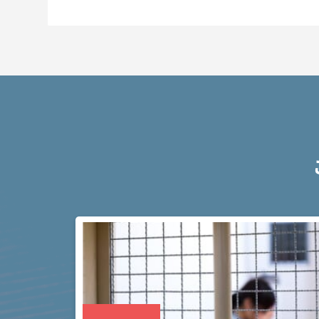
弁
護
士
に
依
頼
す
る
メ
リ
ッ
ト
は
アト
ム弁
護士