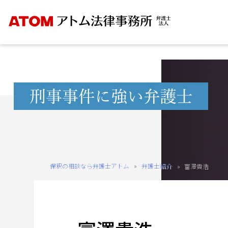
Skip
to
content
無
料
相
談
予
約
保釈の相談なら弁護士アトム
»
弁護士紹介
»
富澤貴浩
を
ご
希