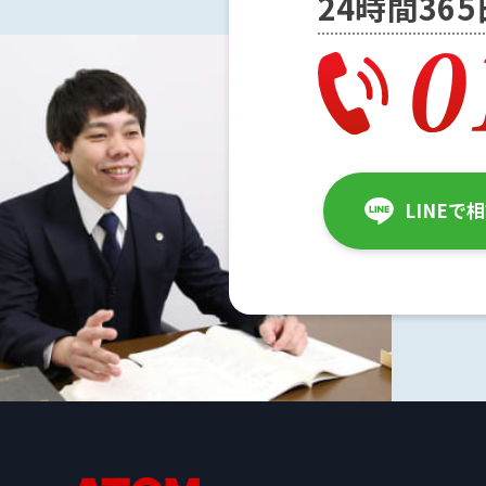
24時間36
解
決
事
例
と
実
LINEで
績
弁
護
士
費
用
地