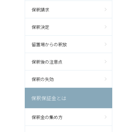
保釈請求
保釈決定
留置場からの釈放
保釈後の注意点
保釈の失効
保釈保証金とは
保釈金の集め方