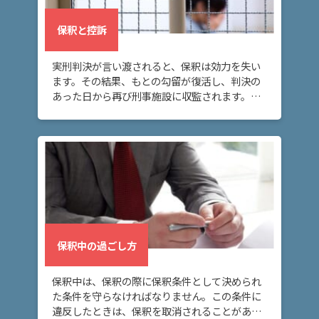
保釈と控訴
実刑判決が言い渡されると、保釈は効力を失い
ます。その結果、もとの勾留が復活し、判決の
あった日から再び刑事施設に収監されます。こ
の場合に再び身柄拘束を解いてもらうには、再
度保釈を請求する必要があります。
保釈中の過ごし方
保釈中は、保釈の際に保釈条件として決められ
た条件を守らなければなりません。この条件に
違反したときは、保釈を取消されることがある