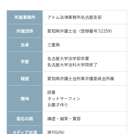
メールで相談予約
LINEで相談案内
所属事務所
アトム法律事務所名古屋支部
所属団体
愛知県弁護士会（登録番号 52259）
刑
出身
三重県
事
事
名古屋大学法学部卒業
件
学歴
名古屋大学法科大学院修了
で
お
経歴
愛知県弁護士会刑事弁護委員会所属
悩
み
読書
な
趣味
ネットサーフィン
ら
お菓子作り
お
電
座右の銘
謙虚・誠実・寛容
話
を
メディア出演
週刊SPA!