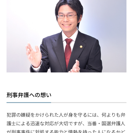
頼
す
る
メ
リ
ッ
ト
は
アト
ム弁
護士
事務
所の
特徴
刑事弁護への想い
は？
犯罪の嫌疑をかけられた人が身を守るには、何よりも弁
ア
護士による迅速な対応が大切ですが、当番・国選弁護人
ト
が刑事事件に対処する能力と情熱を持った人になるかど