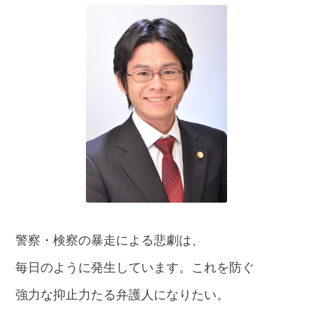
話
を
か
け
る
電
話
受
付
24
時
間
365
日!
全
国
対
警察・検察の暴走による悲劇は、
応!
毎日のように発生しています。これを防ぐ
強力な抑止力たる弁護人になりたい。