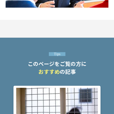
弁
護
士
費
用
地
Tips
図・
アク
このページをご覧の方に
セス
おすすめ
の記事