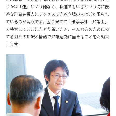
ム
うかは「運」という他なく、私選でもいざという時に優
に
つ
秀な刑事弁護人にアクセスできる立場の人はごく限られ
い
ているのが現状です。困り果てて「刑事事件 弁護士」
て
で検索してここにたどり着いた方、そんな方のために持
てる限りの知識と情熱で弁護活動に当たることをお約束
弁
します。
護
士
紹
介
解
決
事
例
と
実
績