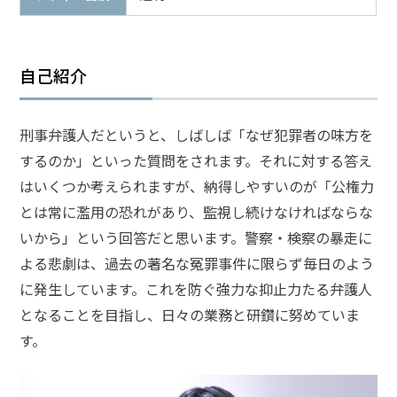
弁
護
自己紹介
士
に
相
談
刑事弁護人だというと、しばしば「なぜ犯罪者の味方を
す
するのか」といった質問をされます。それに対する答え
る
メ
はいくつか考えられますが、納得しやすいのが「公権力
リ
とは常に濫用の恐れがあり、監視し続けなければならな
ッ
ト
いから」という回答だと思います。警察・検察の暴走に
は
よる悲劇は、過去の著名な冤罪事件に限らず毎日のよう
に発生しています。これを防ぐ強力な抑止力たる弁護人
弁
となることを目指し、日々の業務と研鑽に努めていま
護
す。
士
に
依