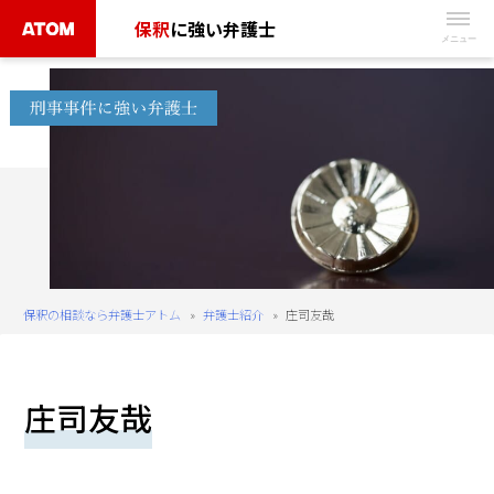
Skip
保釈
に強い弁護士
to
無
content
料
相
談
予
約
は
こ
ち
保釈の相談なら弁護士アトム
»
弁護士紹介
»
庄司友哉
ら
タ
庄司友哉
ッ
プ
で
電