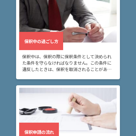
頼
す
る
メ
リ
ッ
ト
保釈中の過ごし方
は
保釈中は、保釈の際に保釈条件として決められ
た条件を守らなければなりません。この条件に
アト
違反したときは、保釈を取消されることがある
ム弁
ので、注意が必要です。
護士
事務
所の
特徴
は？
ア
ト
保釈申請の流れ