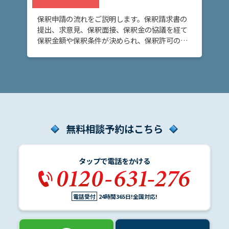
ム
に
保釈申請の流れをご説明します。保釈請求書の
つ
提出、求意見、保釈面接、保釈金の協議を経て
い
保釈金額や保釈条件が決められ、保釈許可の決
て
定または保釈却下の決定がなされます。
弁
護
士
紹
介
無料相談予約はこちら
解
タップで電話をかける
決
事
例
電話受付
24時間365日!全国対応!
と
実
績