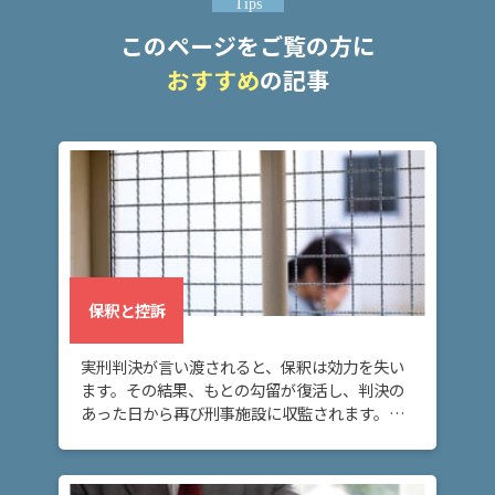
Tips
このページをご覧の方に
弁
護
おすすめ
の記事
士
に
相
談
す
る
メ
リ
ッ
ト
保釈と控訴
は
実刑判決が言い渡されると、保釈は効力を失い
弁
ます。その結果、もとの勾留が復活し、判決の
護
あった日から再び刑事施設に収監されます。こ
士
の場合に再び身柄拘束を解いてもらうには、再
に
度保釈を請求する必要があります。
依