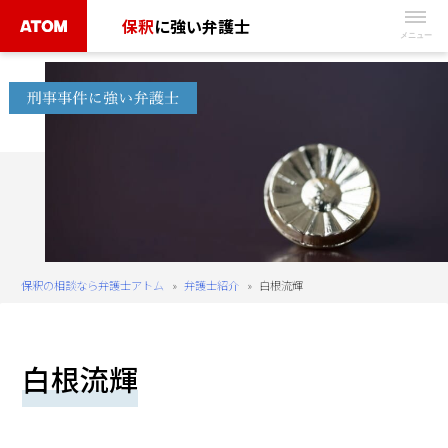
Skip
保釈
に強い弁護士
to
無
content
料
相
談
予
約
は
こ
ち
保釈の相談なら弁護士アトム
»
弁護士紹介
»
白根流輝
ら
タ
白根流輝
ッ
プ
で
電