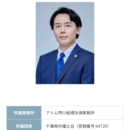
話
を
か
け
る
電
話
受
付
24
時
間
365
日!
全
国
対
応!
所属事務所
アトム市川船橋法律事務所
所属団体
千葉県弁護士会（登録番号 64720）