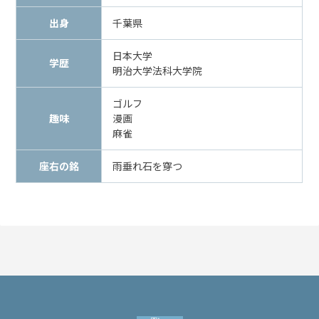
メールで相談予約
LINEで相談案内
出身
千葉県
日本大学
学歴
明治大学法科大学院
刑
ゴルフ
事
趣味
漫画
事
麻雀
件
で
座右の銘
雨垂れ石を穿つ
お
悩
み
な
ら
お
電
話
を