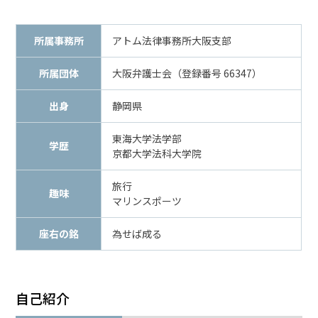
メールで相談予約
LINEで相談案内
所属事務所
アトム法律事務所大阪支部
所属団体
大阪弁護士会（登録番号 66347）
刑
出身
静岡県
事
事
東海大学法学部
件
学歴
京都大学法科大学院
で
お
旅行
悩
趣味
マリンスポーツ
み
な
座右の銘
為せば成る
ら
お
電
話
自己紹介
を