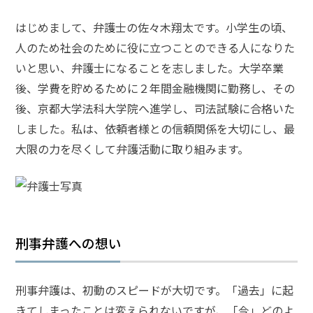
はじめまして、弁護士の佐々木翔太です。小学生の頃、
弁
護
人のため社会のために役に立つことのできる人になりた
士
いと思い、弁護士になることを志しました。大学卒業
に
相
後、学費を貯めるために２年間金融機関に勤務し、その
談
後、京都大学法科大学院へ進学し、司法試験に合格いた
す
る
しました。私は、依頼者様との信頼関係を大切にし、最
メ
大限の力を尽くして弁護活動に取り組みます。
リ
ッ
ト
は
刑事弁護への想い
弁
護
士
に
刑事弁護は、初動のスピードが大切です。「過去」に起
依
きてしまったことは変えられないですが、「今」どのよ