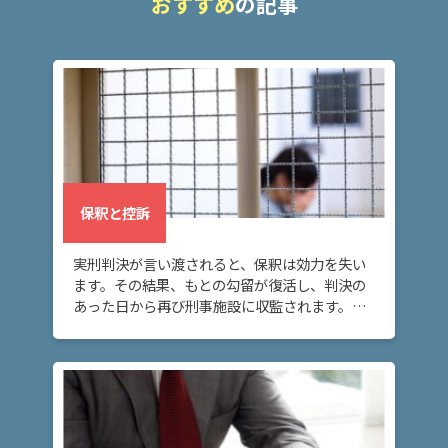
おすすめ
の記事
ム
に
つ
い
て
弁
護
士
保釈と控訴
紹
介
実刑判決が言い渡されると、保釈は効力を失い
ます。その結果、もとの勾留が復活し、判決の
あった日から再び刑事施設に収監されます。こ
解
の場合に再び身柄拘束を解いてもらうには、再
決
事
度保釈を請求する必要があります。
例
と
実
績