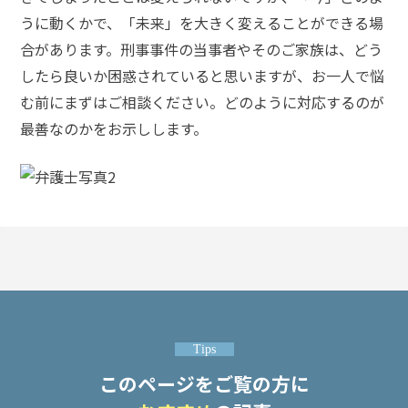
頼
うに動くかで、「未来」を大きく変えることができる場
す
る
合があります。刑事事件の当事者やそのご家族は、どう
メ
したら良いか困惑されていると思いますが、お一人で悩
リ
ッ
む前にまずはご相談ください。どのように対応するのが
ト
最善なのかをお示しします。
は
アト
ム弁
護士
事務
所の
特徴
は？
Tips
ア
このページをご覧の方に
ト