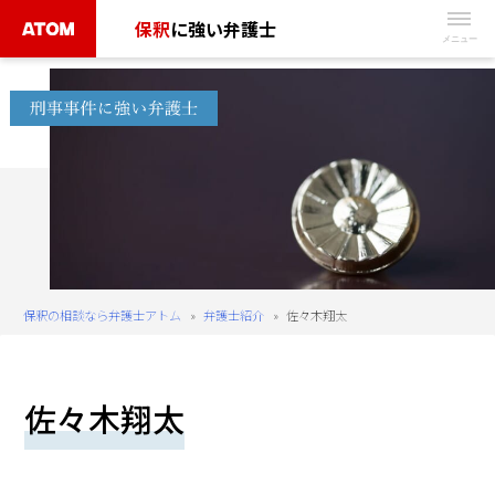
Skip
保釈
に強い弁護士
to
無
content
料
相
談
予
約
は
こ
ち
保釈の相談なら弁護士アトム
»
弁護士紹介
»
佐々木翔太
ら
タ
佐々木翔太
ッ
プ
で
電