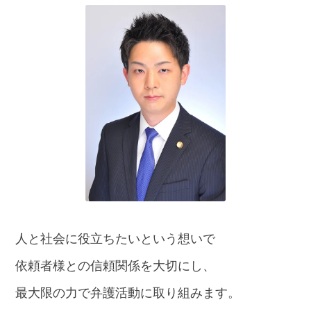
話
を
か
け
る
電
話
受
付
24
時
間
365
日!
全
国
対
人と社会に役立ちたいという想いで
応!
依頼者様との信頼関係を大切にし、
最大限の力で弁護活動に取り組みます。