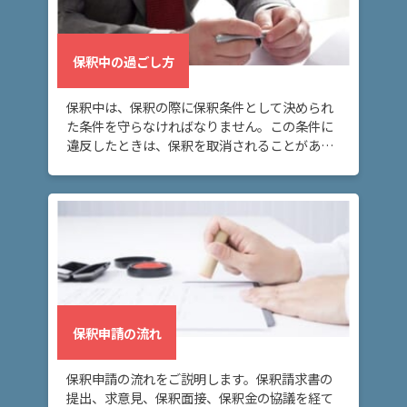
弁
保釈中の過ごし方
護
士
費
保釈中は、保釈の際に保釈条件として決められ
用
た条件を守らなければなりません。この条件に
違反したときは、保釈を取消されることがある
ので、注意が必要です。
地
図・
アク
セス
保釈申請の流れ
保釈申請の流れをご説明します。保釈請求書の
提出、求意見、保釈面接、保釈金の協議を経て