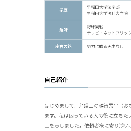
時
早稲田大学法学部
学歴
早稲田大学法科大学院
間
野球観戦
365
趣味
テレビ・ネットフリッ
日!
座右の銘
努力に勝る天才なし
全
国
対
自己紹介
応!
はじめまして、弁護士の越智昂平（お
ます。私は困っている人の役に立ちた
士を志しました。依頼者様に寄り添い