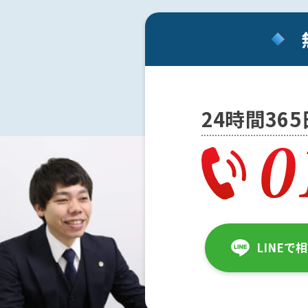
事務
所の
特徴
は？
ア
24時間36
ト
ム
に
つ
い
て
弁
LINEで
護
士
紹
介