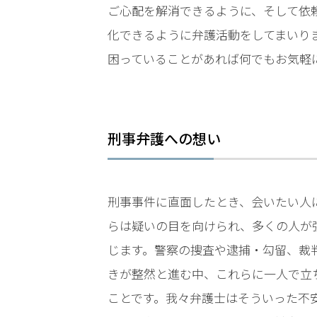
LINEで相談案内
メールで
ご心配を解消できるように、そして依
化できるように弁護活動をしてまいり
困っていることがあれば何でもお気軽
刑事弁護への想い
刑
事
事
件
刑事事件に直面したとき、会いたい人
で
らは疑いの目を向けられ、多くの人が
お
悩
じます。警察の捜査や逮捕・勾留、裁
み
きが整然と進む中、これらに一人で立
な
ことです。我々弁護士はそういった不
ら
お