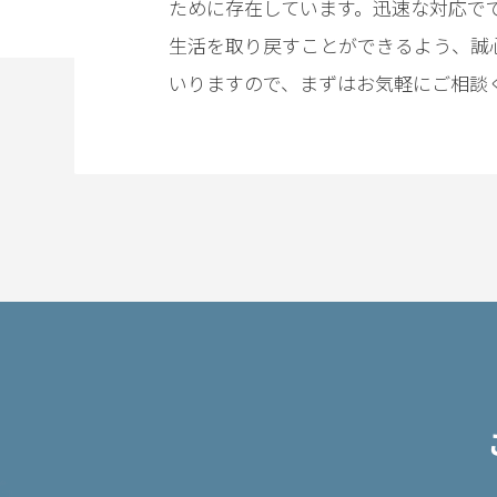
ために存在しています。迅速な対応で
電
生活を取り戻すことができるよう、誠
話
を
いりますので、まずはお気軽にご相談
弁
護
士
に
相
談
す
る
メ
リ
ッ
ト
は