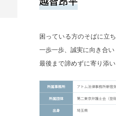
越智昂平
望
さ
れ
る
困っている方のそばに立
方
は
一歩一歩、誠実に向き合い
こ
最後まで諦めずに寄り添い
ち
ら
所属事務所
アトム法律事務所新宿
所属団体
第二東京弁護士会（登録番
24
出身
埼玉県