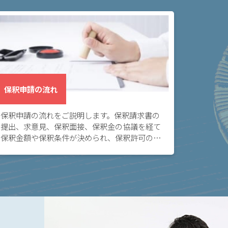
保釈申請の流れ
保釈申請の流れをご説明します。保釈請求書の
提出、求意見、保釈面接、保釈金の協議を経て
保釈金額や保釈条件が決められ、保釈許可の決
定または保釈却下の決定がなされます。