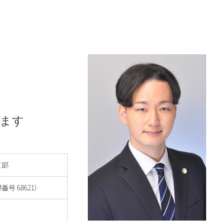
ち
ます
支部
号 68621）