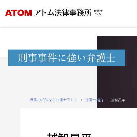
Skip
to
content
無
料
相
談
予
約
保釈の相談なら弁護士アトム
»
弁護士紹介
»
越智昂平
を
ご
希