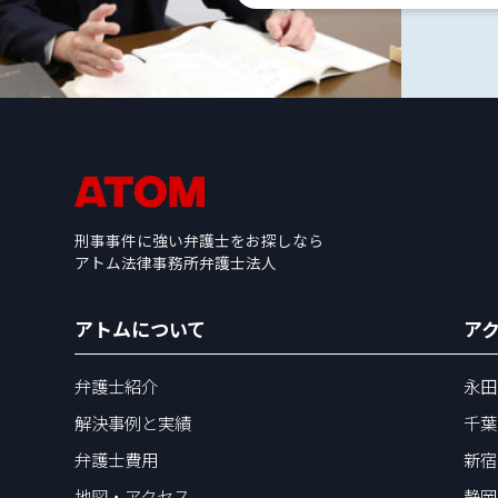
解
決
事
例
と
実
績
刑事事件に強い弁護士をお探しなら
アトム法律事務所弁護士法人
弁
アトムについて
ア
護
士
弁護士紹介
永田
費
用
解決事例と実績
千葉
弁護士費用
新宿
地
地図・アクセス
静岡