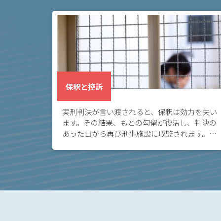
弁
護
士
に
依
頼
す
保釈と控訴
る
メ
実刑判決が言い渡されると、保釈は効力を失い
リ
ます。その結果、もとの勾留が復活し、判決の
ッ
あった日から再び刑事施設に収監されます。こ
ト
の場合に再び身柄拘束を解いてもらうには、再
は
度保釈を請求する必要があります。
アト
ム弁
護士