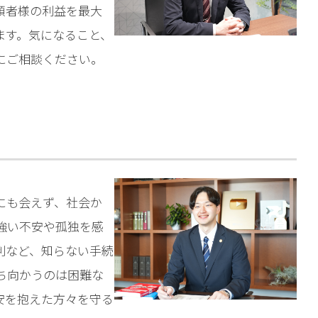
相談予約
頼者様の利益を最大
ます。気になること、
にご相談ください。
にも会えず、社会か
強い不安や孤独を感
判など、知らない手続
ち向かうのは困難な
安を抱えた方々を守る