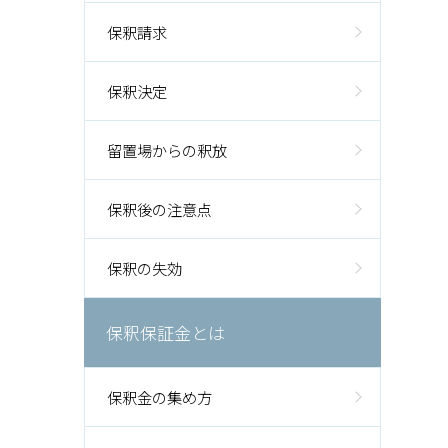
保釈請求
保釈決定
留置場からの釈放
保釈後の注意点
保釈の失効
保釈保証金とは
保釈金の集め方