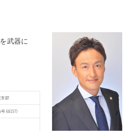
を武器に
屋支部
68157）