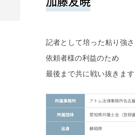
加藤友暁
望
さ
れ
る
記者として培った粘り強さ
方
は
依頼者様の利益のため
こ
最後まで共に戦い抜きます
ち
ら
所属事務所
アトム法律事務所名古
所属団体
愛知県弁護士会（登録番号 
24
出身
静岡県