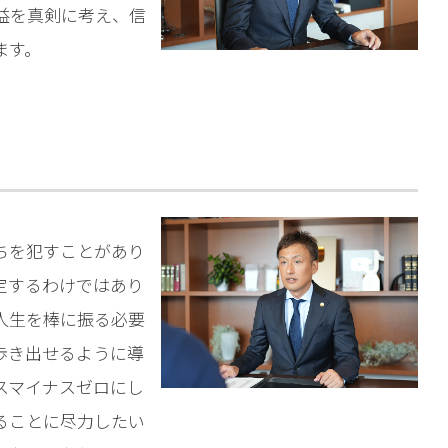
相談予約
益を真剣に考え、信
ます。
ちを犯すことがあり
定するわけではあり
人生を棒に振る必要
歩き出せるように導
スマイナスゼロにし
ることに尽力したい