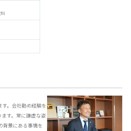
究科
ます。会社勤め経験を
ります。常に謙虚な姿
の背景にある事情を