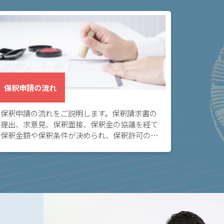
保釈申請の流れ
保釈申請の流れをご説明します。保釈請求書の
提出、求意見、保釈面接、保釈金の協議を経て
保釈金額や保釈条件が決められ、保釈許可の決
定または保釈却下の決定がなされます。