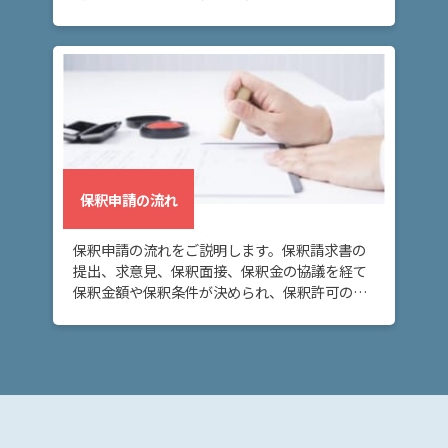
ので、注意が必要です。
弁
護
士
費
用
保釈申請の流れ
地
図・
アク
保釈申請の流れをご説明します。保釈請求書の
セス
提出、求意見、保釈面接、保釈金の協議を経て
保釈金額や保釈条件が決められ、保釈許可の決
定または保釈却下の決定がなされます。