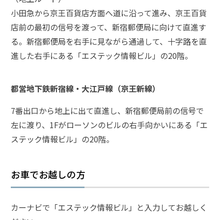
小田急から京王百貨店方面へ道に沿って進み、京王百貨
弁
店前の最初の信号を渡って、新宿郵便局に向けて直進す
護
士
る。新宿郵便局を右手に見ながら通過して、十字路を直
に
進した右手にある「エステック情報ビル」の20階。
相
談
す
都営地下鉄新宿線・大江戸線（京王新線）
る
メ
リ
7番出口から地上に出て直進し、新宿郵便局前の信号で
ッ
左に渡り、1Fがローソンのビルの右手向かいにある「エ
ト
ステック情報ビル」の20階。
は
お車でお越しの方
弁
護
士
に
カーナビで「エステック情報ビル」と入力してお越しく
依