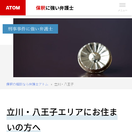
Skip
保釈
に強い弁護士
to
無
content
料
相
談
予
約
は
こ
ち
保釈の相談なら弁護士アトム
»
立川・八王子
ら
タ
立川・八王子エリアにお住ま
ッ
プ
いの方へ
で
電