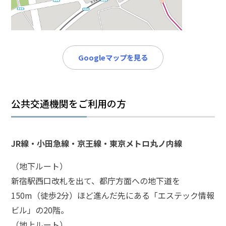
メールで相談予約
LINEで相談案内
Googleマップを見る
刑
事
事
件
公共交通機関をご利用の方
で
お
悩
JR線・小田急線・京王線・東京メトロ丸ノ内線
み
な
（地下ルート）
ら
新宿駅西口改札を出て、都庁方面への地下道を
お
電
150m（徒歩2分）ほど進んだ先にある「エステック情報
話
ビル」の20階。
を
（地上ルート）