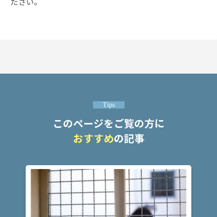
ださい。
頼
す
る
メ
リ
ッ
ト
は
アト
Tips
ム弁
このページをご覧の方に
護士
事務
おすすめ
の記事
所の
特徴
は？
ア
ト