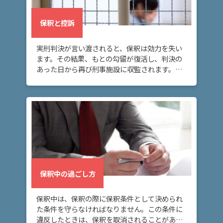
ム
に
保釈と控訴
つ
い
て
実刑判決が言い渡されると、保釈は効力を失い
ます。その結果、もとの勾留が復活し、判決の
あった日から再び刑事施設に収監されます。こ
弁
の場合に再び身柄拘束を解いてもらうには、再
護
度保釈を請求する必要があります。
士
紹
介
解
決
事
保釈中の過ごし方
例
と
保釈中は、保釈の際に保釈条件として決められ
実
た条件を守らなければなりません。この条件に
績
違反したときは、保釈を取消されることがある