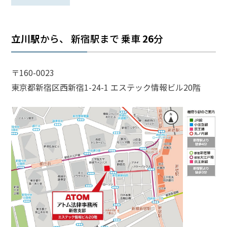
話
を
か
立川駅
から、 新宿駅まで
乗車
26
分
け
る
〒160-0023
電
東京都新宿区西新宿1-24-1 エステック情報ビル20階
話
受
付
24
時
間
365
日!
全
国
対
応!