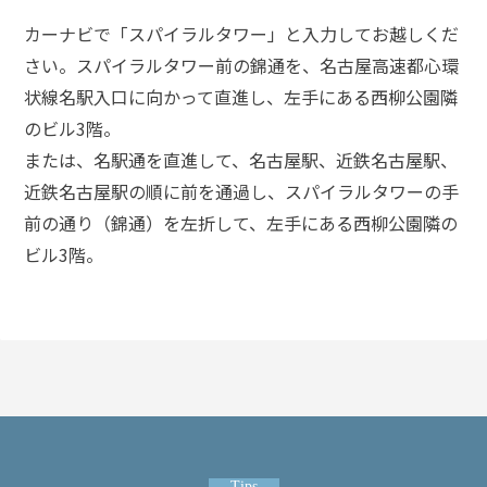
頼
す
カーナビで「スパイラルタワー」と入力してお越しくだ
る
さい。スパイラルタワー前の錦通を、名古屋高速都心環
メ
リ
状線名駅入口に向かって直進し、左手にある西柳公園隣
ッ
のビル3階。
ト
は
または、名駅通を直進して、名古屋駅、近鉄名古屋駅、
近鉄名古屋駅の順に前を通過し、スパイラルタワーの手
前の通り（錦通）を左折して、左手にある西柳公園隣の
アト
ビル3階。
ム弁
護士
事務
所の
特徴
は？
ア
ト
Tips