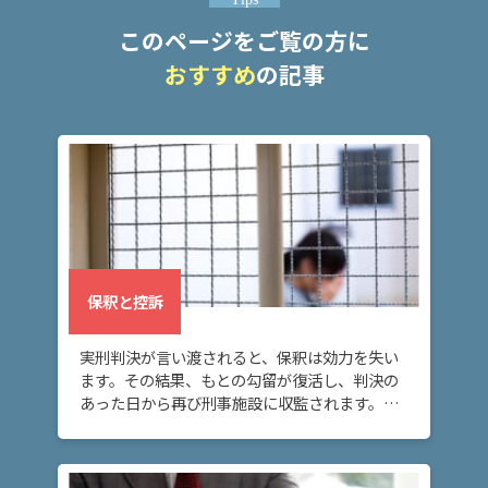
ム
に
このページをご覧の方に
つ
おすすめ
の記事
い
て
弁
護
士
紹
介
保釈と控訴
解
決
実刑判決が言い渡されると、保釈は効力を失い
事
ます。その結果、もとの勾留が復活し、判決の
例
あった日から再び刑事施設に収監されます。こ
と
の場合に再び身柄拘束を解いてもらうには、再
実
度保釈を請求する必要があります。
績