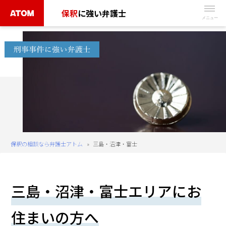
Skip
保釈
に強い弁護士
to
無
content
料
相
談
予
約
は
こ
ち
保釈の相談なら弁護士アトム
»
三島・沼津・富士
ら
タ
三島・沼津・富士エリアにお
ッ
プ
住まいの方へ
で
電