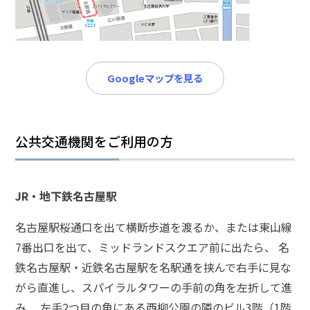
メールで相談予約
LINEで相談案内
Googleマップを見る
刑
事
事
件
公共交通機関をご利用の方
で
お
悩
JR・地下鉄名古屋駅
み
な
名古屋駅桜通口を出て横断歩道を渡るか、または東山線
ら
7番出口を出て、ミッドランドスクエア前に出たら、 名
お
電
鉄名古屋駅・近鉄名古屋駅を名駅通を挟んで右手に見な
話
がら直進し、スパイラルタワーの手前の角を左折して進
を
み、 左手2つ目の角にある西柳公園の隣のビル3階（1階