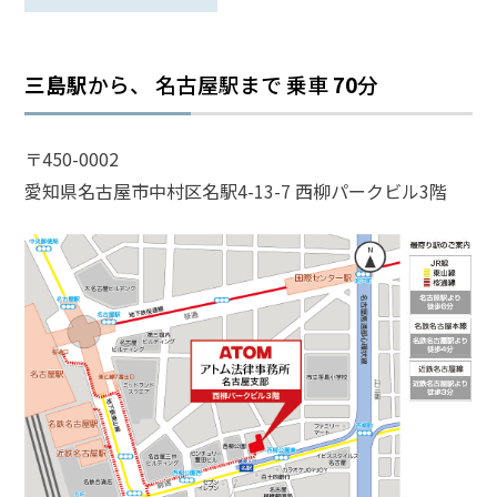
話
を
か
三島駅
から、 名古屋駅まで
乗車
70
分
け
る
〒450-0002
電
愛知県名古屋市中村区名駅4-13-7 西柳パークビル3階
話
受
付
24
時
間
365
日!
全
国
対
応!