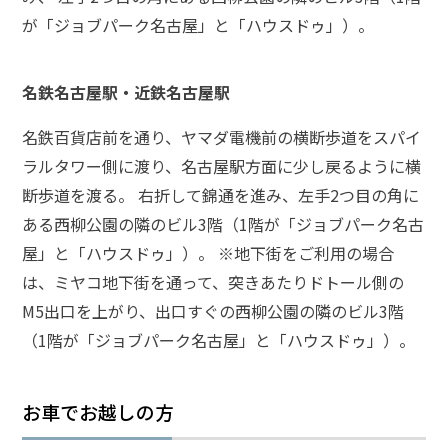
が「ジョブパーク名古屋」と「ハウスドゥ」）。
弁
護
士
名鉄名古屋駅・近鉄名古屋駅
に
相
名鉄百貨店前を通り、ヤマダ電機前の横断歩道をスパイ
談
す
ラルタワー側に渡り、名古屋駅方面に少し戻るように横
る
断歩道を渡る。 右折して錦通を進み、左手2つ目の角に
メ
リ
ある西柳公園の隣のビル3階（1階が「ジョブパーク名古
ッ
屋」と「ハウスドゥ」）。 ※地下街をご利用の場合
ト
は、ミヤコ地下街を通って、突きあたりドトール側の
は
M5出口を上がり、出口すぐの西柳公園の隣のビル3階
（1階が「ジョブパーク名古屋」と「ハウスドゥ」）。
弁
護
士
お車でお越しの方
に
依