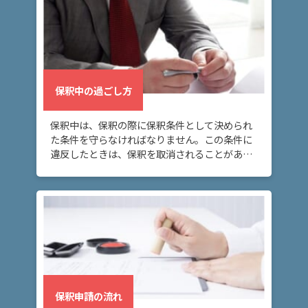
弁
護
士
費
用
保釈中の過ごし方
保釈中は、保釈の際に保釈条件として決められ
地
た条件を守らなければなりません。この条件に
図・
違反したときは、保釈を取消されることがある
アク
ので、注意が必要です。
セス
保釈申請の流れ