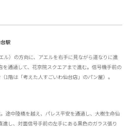
相談予約
仙台駅
（アエル）の方向に、アエルを右手に見ながら道なりに進
店を通過して、花京院スクエアまで進む。信号機手前の
階（1階は「考えた人すごいわ仙台店」のパン屋）。
進。途中陸橋を越え、パレス平安を通過し、大樹生命仙
直進し、対面信号手前の左手にある黒色のガラス張り