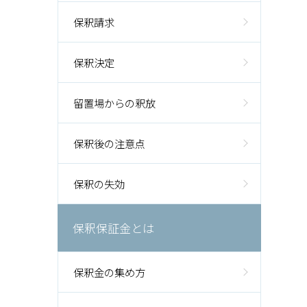
保釈請求
保釈決定
留置場からの釈放
保釈後の注意点
保釈の失効
保釈保証金とは
保釈金の集め方