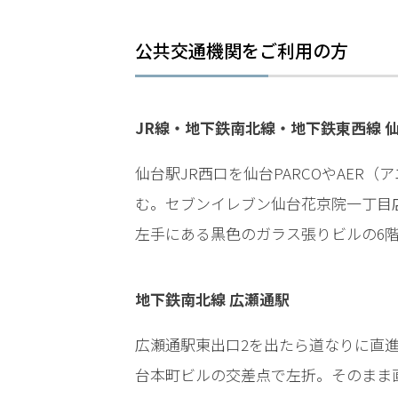
LINEで相談案内
メールで
公共交通機関をご利用の方
JR線・地下鉄南北線・地下鉄東西線 
仙台駅JR西口を仙台PARCOやAER
刑
む。セブンイレブン仙台花京院一丁目
事
事
左手にある黒色のガラス張りビルの6
件
で
お
地下鉄南北線 広瀬通駅
悩
み
広瀬通駅東出口2を出たら道なりに直
な
台本町ビルの交差点で左折。そのまま
ら
お