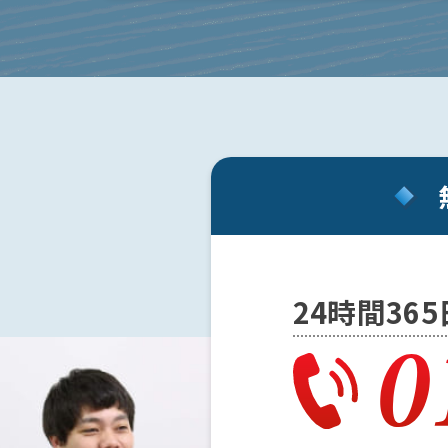
事務
度保釈を請求する必要があります。
所の
特徴
は？
ア
ト
ム
に
つ
い
て
24時間36
弁
護
士
紹
介