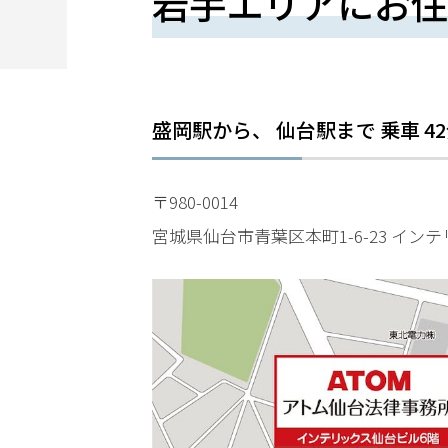
岩手エリアにお住
望
さ
れ
る
盛岡駅
から、 仙台駅まで
乗車
42
方
は
〒980-0014
こ
宮城県仙台市青葉区本町1-6-23 インテ
ち
ら
24