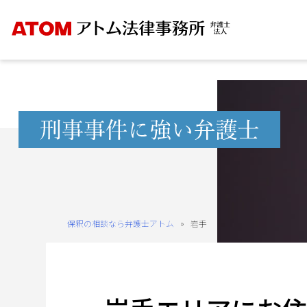
Skip
to
content
無
料
相
談
予
約
保釈の相談なら弁護士アトム
»
岩手
を
ご
希