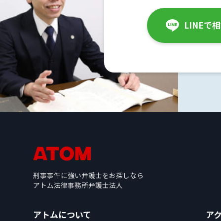
LINEで
解
決
事
例
と
実
績
弁
護
士
費
刑事事件に強い弁護士をお探しなら
用
アトム法律事務所弁護士法人
アトムについて
ア
地