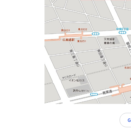
時
間
365
日!
全
国
対
応!