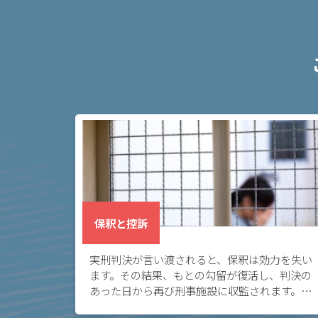
弁
護
士
に
依
頼
す
る
メ
リ
ッ
ト
は
保釈と控訴
実刑判決が言い渡されると、保釈は効力を失い
アト
ます。その結果、もとの勾留が復活し、判決の
ム弁
あった日から再び刑事施設に収監されます。こ
護士
の場合に再び身柄拘束を解いてもらうには、再