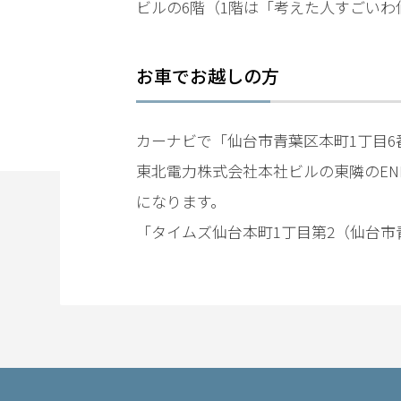
ビルの6階（1階は「考えた人すごい
電
話
を
お車でお越しの方
弁
カーナビで「仙台市青葉区本町1丁目6
護
士
東北電力株式会社本社ビルの東隣のEN
に
になります。
相
談
「タイムズ仙台本町1丁目第2（仙台市
す
る
メ
リ
ッ
ト
は