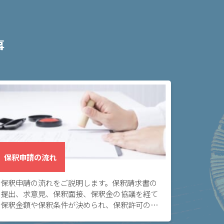
事
保釈申請の流れ
保釈申請の流れをご説明します。保釈請求書の
提出、求意見、保釈面接、保釈金の協議を経て
保釈金額や保釈条件が決められ、保釈許可の決
定または保釈却下の決定がなされます。