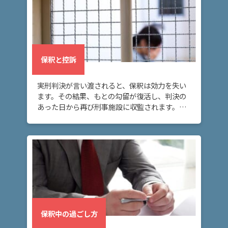
保釈と控訴
実刑判決が言い渡されると、保釈は効力を失い
ます。その結果、もとの勾留が復活し、判決の
あった日から再び刑事施設に収監されます。こ
の場合に再び身柄拘束を解いてもらうには、再
度保釈を請求する必要があります。
保釈中の過ごし方