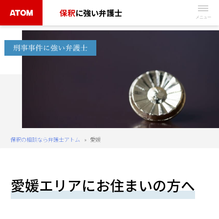
Skip
保釈
に強い弁護士
to
無
content
料
相
談
予
約
は
こ
ち
保釈の相談なら弁護士アトム
»
愛媛
ら
タ
愛媛エリアにお住まいの方へ
ッ
プ
で
電