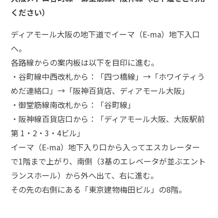
頼
ください）
す
る
メ
ディアモール大阪の地下道でイーマ（E-ma）地下入口
リ
へ。
ッ
ト
各路線からの案内板は以下を目印に進む。
は
・谷町線中西改札から：「四つ橋線」→「ホワイティう
めだ連絡口」→「阪神百貨店、ディアモール大阪」
・御堂筋線南改札から：「谷町線」
アト
ム弁
・阪神線百貨店口から：「ディアモール大阪、大阪駅前
護士
第 1・2・3・4ビル」
事務
所の
イーマ（E-ma）地下入り口から入ってエスカレーター
特徴
で1階まで上がり、南側（3基のエレベータが並ぶエント
は？
ランスホール）から外へ出て、右に進む。
その先の右側にある「東京建物梅田ビル」の8階。
ア
ト