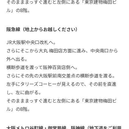
そのまままっすぐ進むと左側にある「東京建物梅田ビ
ル」の8階。
弁
護
士
阪急線（地上からお越しください）
に
相
談
JR大阪駅中央口改札へ。
す
さらにそこから大丸 梅田店方面に進み、中央南口から
る
メ
外へ出る。
リ
横断歩道を渡って阪神百貨店側へ。
ッ
さらにその先の大阪駅前南交差点の横断歩道を渡る。
ト
は
左手にタリーズコーヒーが見えるので、その前を直進
し、左に曲がる。
そのまままっすぐ進むと左側にある「東京建物梅田ビ
弁
護
ル」の8階。
士
に
依
大阪メトロ谷町線・御堂筋線、阪神線（地下道をご利用