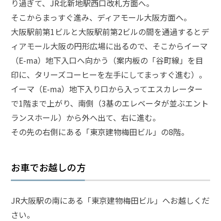
り過ぎて、JR北新地駅西口改札方面へ。
そこからまっすぐ進み、ディアモール大阪方面へ。
弁
大阪駅前第1ビルと大阪駅前第2ビルの間を通過するとデ
護
士
ィアモール大阪の円形広場に出るので、そこからイーマ
費
（E-ma）地下入口へ向かう（案内板の「谷町線」を目
用
印に、タリーズコーヒーを左手にしてまっすぐ進む）。
イーマ（E-ma）地下入り口から入ってエスカレーター
地
で1階まで上がり、南側（3基のエレベータが並ぶエント
図・
ランスホール）から外へ出て、右に進む。
アク
セス
その先の右側にある「東京建物梅田ビル」の8階。
お車でお越しの方
JR大阪駅の南にある「東京建物梅田ビル」へお越しくだ
さい。