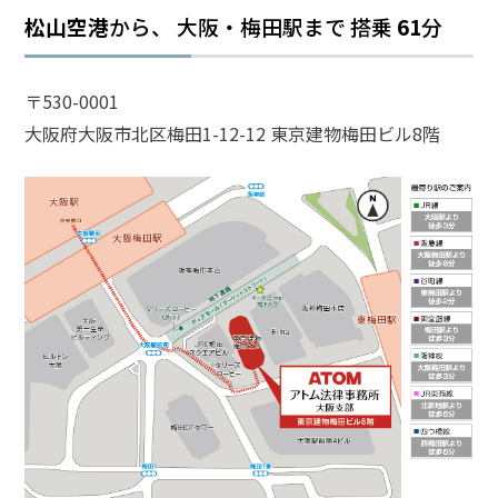
松山空港
から、 大阪・梅田駅まで
搭乗
61
分
話
を
か
〒530-0001
け
大阪府大阪市北区梅田1-12-12 東京建物梅田ビル8階
る
電
話
受
付
24
時
間
365
日!
全
国
対
応!