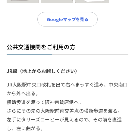
メールで相談予約
LINEで相談案内
Googleマップを見る
刑
事
公共交通機関をご利用の方
事
件
で
JR線（地上からお越しください）
お
悩
JR大阪駅中央口改札を出て右へまっすぐ進み、中央南口
み
から外へ出る。
な
ら
横断歩道を渡って阪神百貨店側へ。
お
さらにその先の大阪駅前南交差点の横断歩道を渡る。
電
左手にタリーズコーヒーが見えるので、その前を直進
話
し、左に曲がる。
を