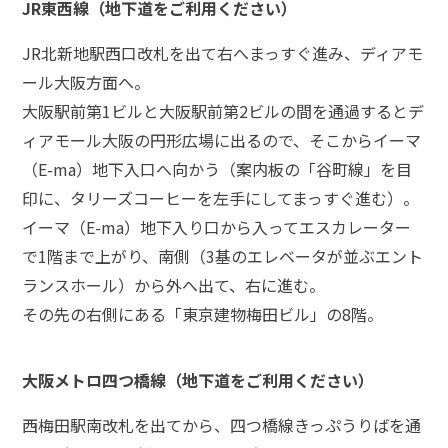
ム
JR東西線（地下道をご利用ください）
に
つ
JR北新地駅西口改札を出て右へまっすぐ進み、ディアモ
い
ール大阪方面へ。
て
大阪駅前第1ビルと大阪駅前第2ビルの間を通過するとデ
ィアモール大阪の円形広場に出るので、そこからイーマ
弁
（E-ma）地下入口へ向かう（案内板の「谷町線」を目
護
印に、タリーズコーヒーを左手にしてまっすぐ進む）。
士
紹
イーマ（E-ma）地下入り口から入ってエスカレーター
介
で1階まで上がり、南側（3基のエレベータが並ぶエント
ランスホール）から外へ出て、右に進む。
解
その先の右側にある「東京建物梅田ビル」の8階。
決
事
例
大阪メトロ四つ橋線（地下道をご利用ください）
と
実
西梅田駅南改札を出てから、四つ橋線きっぷうりばを通
績