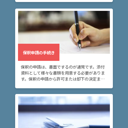
きは、不服申し立ては抗告といいます。
弁
護
士
費
用
保釈申請の手続き
地
図・
保釈の申請は、書面でするのが通常です。添付
アク
資料として様々な書類を用意する必要がありま
セス
す。保釈の申請から許可または却下の決定まで
は、最短で3～4日、長くて5～6日かかると考え
ておくといいでしょう。