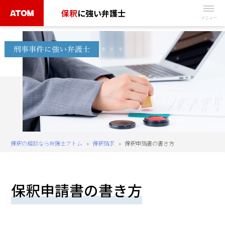
Skip
保釈
に強い弁護士
to
無
content
料
相
談
予
約
は
こ
ち
保釈の相談なら弁護士アトム
»
保釈請求
»
保釈申請書の書き方
ら
タ
保釈申請書の書き方
ッ
プ
で
電