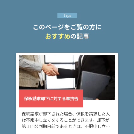
ム
に
つ
Tips
い
このページをご覧の方に
て
おすすめ
の記事
弁
護
士
紹
介
解
決
保釈請求却下に対する準抗告
事
例
保釈請求が却下された場合、保釈を請求した人
と
は不服申し立てをすることができます。却下が
実
第１回公判期日前であるときは、不服申し立て
績
は準抗告といい、却下が第１回期日後であると