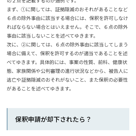
の２点を記載するのが通例です。
まず、①に関しては、証拠隠滅のおそれがあることなど
弁
６点の除外事由に該当する場合には、保釈を許可しなけ
護
士
ればならない場合とはいえません。そこで、６点の除外
に
事由に該当しないことを述べてゆきます。
相
談
次に、②に関しては、６点の除外事由に該当してしまう
す
場合に備えて、保釈を許可するのが適当であることを述
る
メ
べてゆきます。具体的には、事案の性質、前科、健康状
リ
態、家族関係や公判審理の進行状況などから、被告人に
ッ
逃亡や証拠隠滅のおそれがないこと、また保釈の必要性
ト
は
があることを述べてゆきます。
弁
護
保釈申請が却下されたら？
士
に
依