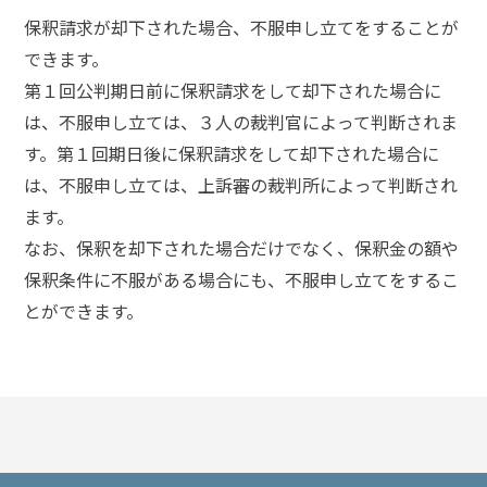
頼
保釈請求が却下された場合、不服申し立てをすることが
す
る
できます。
メ
第１回公判期日前に保釈請求をして却下された場合に
リ
ッ
は、不服申し立ては、３人の裁判官によって判断されま
ト
す。第１回期日後に保釈請求をして却下された場合に
は
は、不服申し立ては、上訴審の裁判所によって判断され
ます。
アト
なお、保釈を却下された場合だけでなく、保釈金の額や
ム弁
護士
保釈条件に不服がある場合にも、不服申し立てをするこ
事務
とができます。
所の
特徴
は？
ア
ト