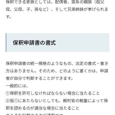
保釈できる家族としては、配偶者、直系の親族（祖父
メールで相談予約
LINEで相談案内
母、父母、子、孫など）、そして兄弟姉妹が挙げられま
す。
刑
事
保釈申請書の書式
事
件
で
お
保釈申請書の統一規格のようなもの、法定の書式・書き
悩
方はありません。そのため、どのように書くかは、申請
み
者が自分で判断することができます。
な
一般的には、
ら
お
①保釈を許可しなければならない場合に当たること
電
②仮①にあたらないとしても、裁判官の裁量によって保
話
釈を認めるのが適当な場合に当たること
を