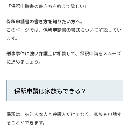
「保釈申請書の書き方を教えて欲しい」
話
を
か
保釈申請書の書き方を知りたい方
へ。
け
このページでは、
保釈申請書の書式
について解説してい
る
ます。
電
話
刑事事件に強い弁護士に相談
して、保釈申請をスムーズ
受
に進めましょう。
付
24
時
間
365
日!
全
保釈申請は家族もできる？
国
対
応!
保釈は、被告人本人と弁護人だけでなく、家族も申請す
ることができます。