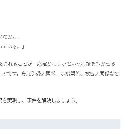
いのか。」
っている。」
たされることが一応確からしいという心証を抱かせる
ことです。身元引受人関係、示談関係、被告人関係など
釈を実現
し、
事件を解決
しましょう。