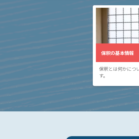
護人と面接することなどを経て、保釈を許可す
事務
るかどうかの判断をします。
所の
特徴
は？
ア
ト
保釈の基本情報
ム
に
保釈とは何かにつ
つ
す。
い
て
弁
護
士
紹
介