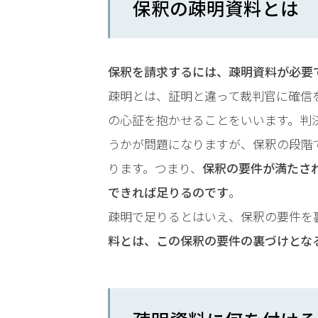
保釈の疎明資料とは
時
間
365
保釈を請求するには、疎明資料が必要
疎明とは、証明と違って裁判官に確信
日!
の心証を抱かせることをいいます。判
全
うかが問題になりますが、保釈の段階
国
ります。つまり、
保釈の要件が満たさ
対
できれば足りるのです
。
疎明で足りるとはいえ、保釈の要件を
応!
料とは、この保釈の要件の裏づけとな