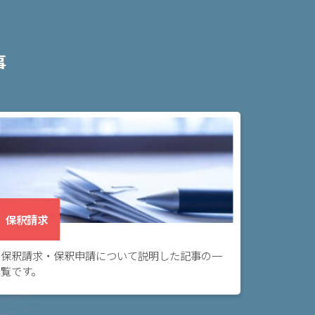
事
保釈請求
保釈請求・保釈申請について説明した記事の一
覧です。