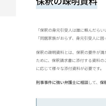
保釈の疎明資料
望
さ
れ
る
「保釈の身元引受人は誰に頼んだらい
方
「同居家族がおらず、身元引受人に困
は
保釈の疎明資料とは、保釈の要件が満
こ
ために、保釈請求書に添付する資料の
ち
に応じて様々な添付資料が必要です。
ら
刑事事件に強い弁護士に相談
して、
保
24