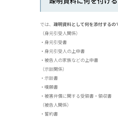
疎明資料に何を付ける
LINEで相談案内
メールで
では、
疎明資料として何を添付するの
（身元引受人関係）
・身元引受書
・身元引受人の上申書
刑
・被告人の家族などの上申書
事
事
（示談関係）
件
・示談書
で
お
・嘆願書
悩
・被害弁償に関する受領書・領収書
み
（被告人関係）
な
ら
・誓約書
お