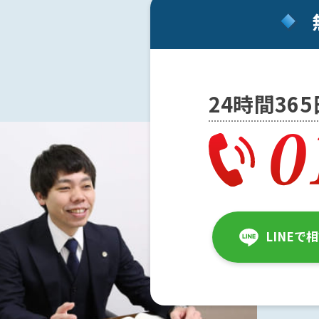
解
決
事
24時間36
例
と
実
績
弁
護
士
LINEで
費
用
地