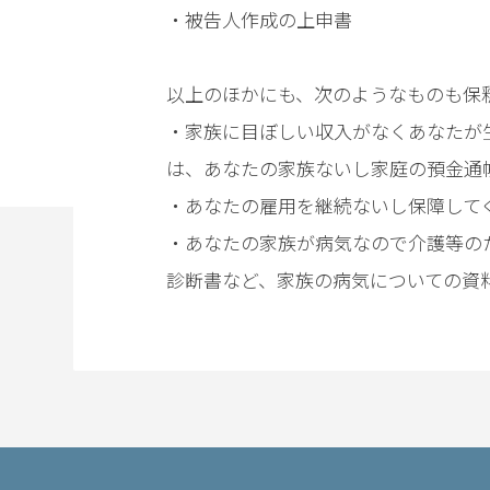
・被告人作成の上申書
電
話
を
以上のほかにも、次のようなものも保
・家族に目ぼしい収入がなくあなたが
弁
は、あなたの家族ないし家庭の預金通
護
士
・あなたの雇用を継続ないし保障して
に
・あなたの家族が病気なので介護等の
相
談
診断書など、家族の病気についての資
す
る
メ
リ
ッ
ト
は