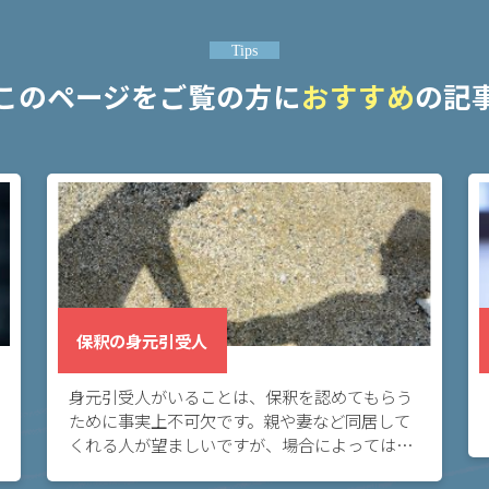
Tips
このページをご覧の方に
おすすめ
の記
保釈の身元引受人
身元引受人がいることは、保釈を認めてもらう
ために事実上不可欠です。親や妻など同居して
くれる人が望ましいですが、場合によっては、
雇用先の社長や友人が身元引受人になることも