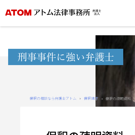
Skip
to
content
無
料
相
談
予
約
保釈の相談なら弁護士アトム
»
保釈請求
»
保釈の疎明資料
を
ご
希