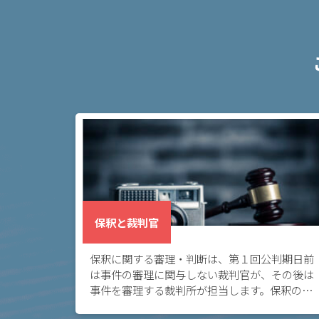
弁
護
士
に
依
頼
す
る
メ
リ
ッ
ト
は
保釈と裁判官
保釈に関する審理・判断は、第１回公判期日前
アト
は事件の審理に関与しない裁判官が、その後は
ム弁
事件を審理する裁判所が担当します。保釈の審
護士
理においては、検察官から意見を聴くこと、弁