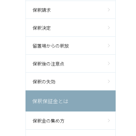
保釈請求
保釈決定
留置場からの釈放
保釈後の注意点
保釈の失効
保釈保証金とは
保釈金の集め方