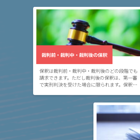
弁
護
士
に
依
頼
す
裁判前・裁判中・裁判後の保釈
る
メ
保釈は裁判前・裁判中・裁判後のどの段階でも
リ
請求できます。ただし裁判後の保釈は、第一審
ッ
で実刑判決を受けた場合に限られます。保釈の
ト
判断をするのは、裁判前は事件の審理に関与し
は
ない裁判官、裁判中は事件を審理する裁判所で
す。裁判後の保釈については、訴訟記録が控訴
裁判所に到達する前か後かによって分かれま
す。
アト
ム弁
護士