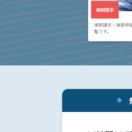
事務
所の
保釈請求
特徴
は？
保釈請求・保釈申
覧です。
ア
ト
ム
に
つ
い
て
弁
護
士
紹
介