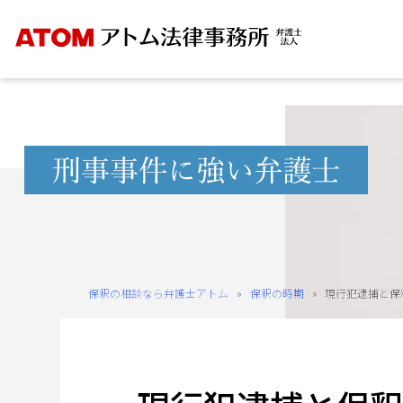
Skip
to
content
無
料
相
談
予
約
保釈の相談なら弁護士アトム
»
保釈の時期
»
現行犯逮捕と保
を
ご
希