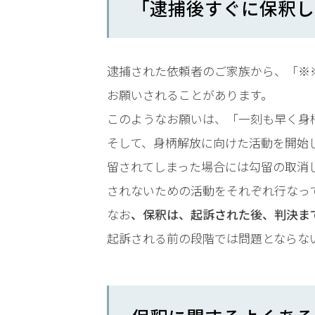
「逮捕後すぐに保釈し
時
間
365
逮捕された依頼者のご家族から、「※
お願いされることがあります。
日!
このようなお願いは、「一刻も早く身
全
そして、身柄解放に向けた活動を開始
国
留されてしまった場合には勾留の取消
対
されないための活動をそれぞれ行なっ
なお
、保釈は、起訴された後、判決ま
応!
起訴される前の段階では問題とならな