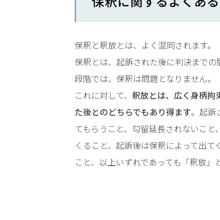
保釈に関するよくある
LINEで相談案内
メールで
保釈と釈放とは、よく混同されます。
保釈とは、起訴された後に判決までの
段階では、保釈は問題となりません。
これに対して、
釈放とは、広く身柄拘
刑
た後とのどちらでもあり得ます
。起訴
事
事
てもらうこと、勾留延長されないこと
件
くること、起訴後は保釈によって出て
で
お
こと、以上いずれであっても「釈放」
悩
み
な
ら
お