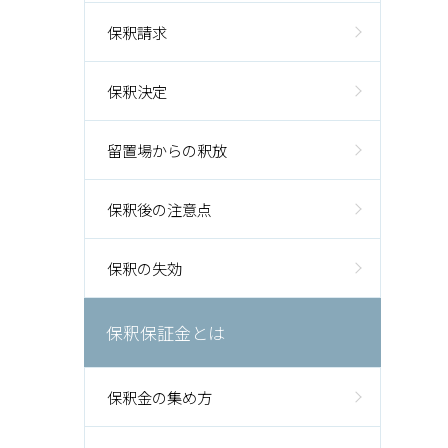
保釈請求
保釈決定
留置場からの釈放
保釈後の注意点
保釈の失効
保釈保証金とは
保釈金の集め方