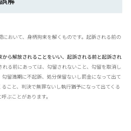
誤解
相談予約
間において、身柄拘束を解くものです。起訴される前の
束から解放されることをいい、起訴される前と起訴され
される前にあっては、勾留されないこと、勾留を取消し
、勾留満期に不起訴、処分保留ないし罰金になって出て
くること、判決で無罪ないし執行猶予になって出てくる
と呼ぶことがあります。