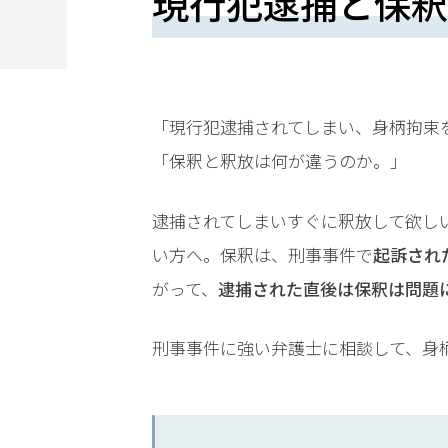
現行犯逮捕と保釈
望
さ
れ
る
「現行犯逮捕されてしまい、身柄拘束
方
「保釈と釈放は何が違うのか。」
は
逮捕されてしまいすぐに釈放して欲し
こ
い方へ。保釈は、刑事事件で
起訴され
ち
がって、
逮捕された直後は保釈は問題
ら
刑事事件に強い弁護士に相談して、身
24