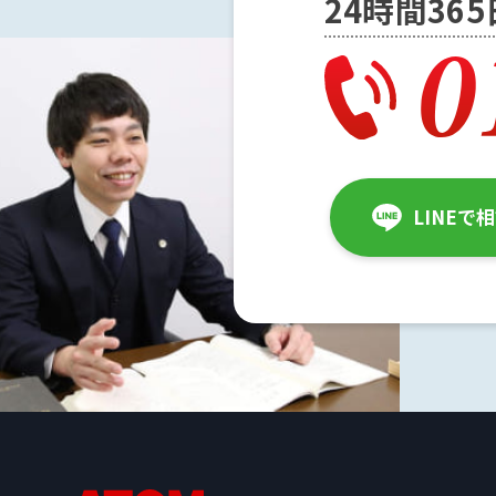
24時間36
解
決
事
例
と
実
LINEで
績
弁
護
士
費
用
地