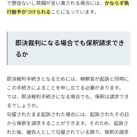
で懲役ないし禁錮が言い渡される場合には、
かならず執
メールで相談予約
LINEで相談案内
行猶予がつけられる
ことになっています。
刑
即決裁判になる場合でも保釈請求でき
事
るか
事
件
で
お
即決裁判手続きとなるためには、検察官が起訴と同時に
悩
この手続きによることを申し立てる必要があります。
み
な
では、即決裁判手続きになる場合でも、保釈は請求でき
ら
るでしょうか。
お
勾留されたまま起訴された場合には、起訴されたその日
電
から保釈を請求することができます。そのため、起訴さ
話
を
れた後、被告人として勾留されている限り、保釈の請求