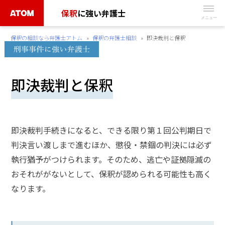
Skip
保釈
に強い弁護士
to
無
content
保釈の相談なら弁護士アトム
»
保釈の弁護士相談
»
即決裁判と保釈
料
相
談
即決裁判と保釈
予
約
は
こ
即決裁判手続きになると、できる限り第１回公判期日で
ち
判決言い渡しまで進むほか、懲役・禁錮の判決には必ず
ら
執行猶予がつけられます。そのため、逃亡や証拠隠滅の
おそれががないとして、保釈が認められる可能性も高く
タ
なります。
ッ
プ
で
電