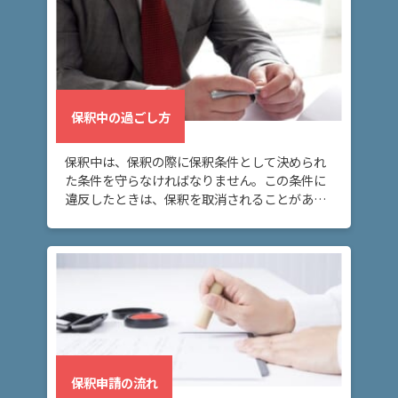
弁
護
士
費
用
保釈中の過ごし方
保釈中は、保釈の際に保釈条件として決められ
地
た条件を守らなければなりません。この条件に
図・
違反したときは、保釈を取消されることがある
アク
ので、注意が必要です。
セス
保釈申請の流れ