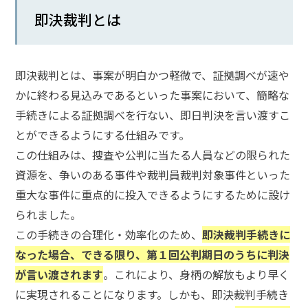
即決裁判とは
話
を
か
け
即決裁判とは、事案が明白かつ軽微で、証拠調べが速や
る
かに終わる見込みであるといった事案において、簡略な
手続きによる証拠調べを行ない、即日判決を言い渡すこ
電
話
とができるようにする仕組みです。
受
付
この仕組みは、捜査や公判に当たる人員などの限られた
24
時
資源を、争いのある事件や裁判員裁判対象事件といった
間
365
重大な事件に重点的に投入できるようにするために設け
日!
全
られました。
国
この手続きの合理化・効率化のため、
即決裁判手続きに
対
応!
なった場合、できる限り、第１回公判期日のうちに判決
が言い渡されます
。これにより、身柄の解放もより早く
に実現されることになります。しかも、即決裁判手続き