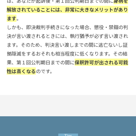
は、あなたが起訴後・第１回公判期日までの間に
身柄を
頼
す
解放されていることには、非常に大きなメリットがあり
る
ます
。
メ
リ
しかも、即決裁判手続きになった場合、懲役・禁錮の判
ッ
決が言い渡されるときには、執行猶予が必ず言い渡され
ト
は
ます。そのため、判決言い渡しまでの間に逃亡ないし証
拠隠滅をするおそれも相当程度に低くなります。その結
果、第１回公判期日までの間に
保釈許可が出される可能
アト
性は高くなる
のです。
ム弁
護士
事務
所の
特徴
は？
ア
ト
Tips