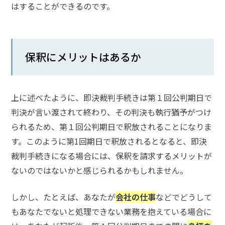
はすることができるのです。
弁
護
士
に
保釈にメリットはあるか
相
談
す
る
上に述べたように、即決裁判手続きは第１回公判期日で
メ
判決が言い渡されて終わり、その判決も執行猶予がつけ
リ
ッ
られるため、第１回公判期日で釈放されることになりま
ト
す。このように第1回期日で釈放されるとなると、即決
は
裁判手続きになる場合には、保釈を請求するメリットが
ないのではないかと感じられるかもしれません。
弁
護
しかし、たとえば、あなたが
会社の仕事
などでどうして
士
に
もあなたでないと処理できない業務を抱えている場合に
依