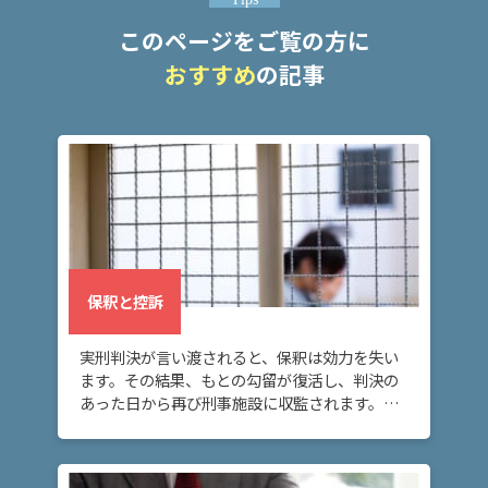
ム
に
このページをご覧の方に
つ
おすすめ
の記事
い
て
弁
護
士
紹
介
保釈と控訴
解
決
実刑判決が言い渡されると、保釈は効力を失い
事
ます。その結果、もとの勾留が復活し、判決の
例
あった日から再び刑事施設に収監されます。こ
と
の場合に再び身柄拘束を解いてもらうには、再
実
度保釈を請求する必要があります。
績