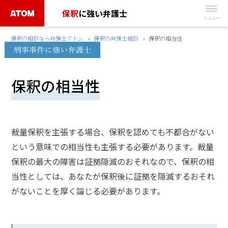
Skip
保釈
に強い弁護士
to
無
content
保釈の相談なら弁護士アトム
»
保釈の弁護士相談
»
保釈の相当性
料
相
談
保釈の相当性
予
約
は
こ
裁量保釈を主張する場合、保釈を認めても不都合がない
ち
という意味での相当性も主張する必要があります。裁量
ら
保釈の最大の障害は証拠隠滅のおそれなので、保釈の相
当性としては、あなたが保釈後に証拠を隠滅するおそれ
タ
がないことを厚く論じる必要があります。
ッ
プ
で
電