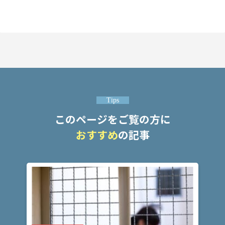
頼
す
る
メ
リ
ッ
ト
は
Tips
アト
このページをご覧の方に
ム弁
護士
おすすめ
の記事
事務
所の
特徴
は？
ア
ト