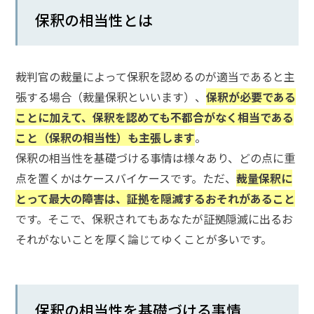
保釈の相当性とは
話
を
か
け
裁判官の裁量によって保釈を認めるのが適当であると主
る
張する場合（裁量保釈といいます）、
保釈が必要である
ことに加えて、保釈を認めても不都合がなく相当である
電
話
こと（保釈の相当性）も主張します
。
受
付
保釈の相当性を基礎づける事情は様々あり、どの点に重
24
時
点を置くかはケースバイケースです。ただ、
裁量保釈に
間
365
とって最大の障害は、証拠を隠滅するおそれがあること
日!
全
です。そこで、保釈されてもあなたが証拠隠滅に出るお
国
それがないことを厚く論じてゆくことが多いです。
対
応!
保釈の相当性を基礎づける事情