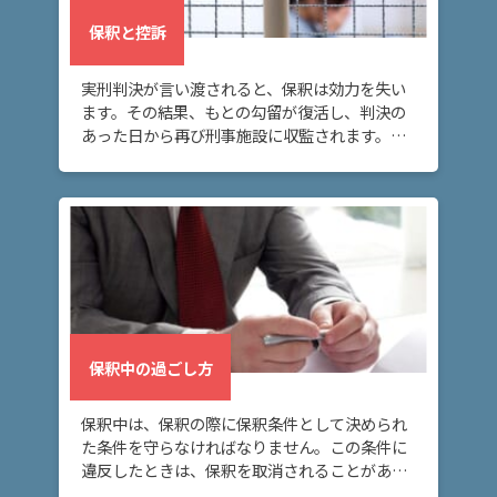
ム
に
保釈と控訴
つ
い
実刑判決が言い渡されると、保釈は効力を失い
て
ます。その結果、もとの勾留が復活し、判決の
あった日から再び刑事施設に収監されます。こ
の場合に再び身柄拘束を解いてもらうには、再
弁
度保釈を請求する必要があります。
護
士
紹
介
解
決
保釈中の過ごし方
事
例
保釈中は、保釈の際に保釈条件として決められ
と
た条件を守らなければなりません。この条件に
実
違反したときは、保釈を取消されることがある
績
ので、注意が必要です。