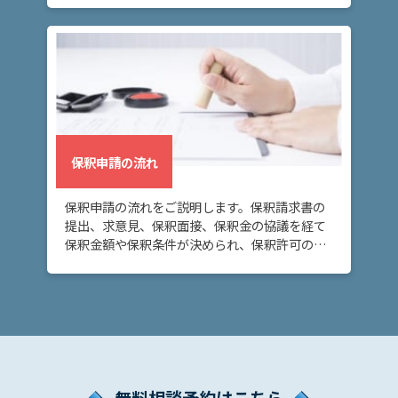
弁
護
士
費
用
保釈申請の流れ
地
図・
保釈申請の流れをご説明します。保釈請求書の
アク
提出、求意見、保釈面接、保釈金の協議を経て
セス
保釈金額や保釈条件が決められ、保釈許可の決
定または保釈却下の決定がなされます。