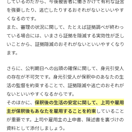
しているのだから、今後被害者に働きかけて有利な証言
を強要したり、逃亡したりするおそれがないといいやす
弁
くなるのです。
護
士
また、審理の状況に関して、たとえば証拠調べが終わっ
に
ている場合には、いまさら証拠を隠滅する実効性が乏し
相
談
いことから、証拠隠滅のおそれがないといいやすくなり
す
ます。
る
メ
リ
さらに、公判期日への出頭の確保に関して、身元引受人
ッ
の存在が不可欠です。身元引受人が保釈中のあなたの生
ト
は
活の監督を約束することで、証拠隠滅や逃亡のおそれが
ないといいやすくなるからです。
そのほかに、
保釈後の生活の安定に関して、上司や雇用
弁
護
主が保釈後もあなたを雇用することを約束
していること
士
が重要です。上司や雇用主の上申書、陳述書を裏づけの
に
依
資料として添付しましょう。