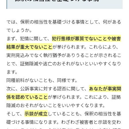
メールで相談予約
LINEで相談案内
では、保釈の相当性を基礎づける事情として、何がある
でしょうか。
刑
まず、犯情に関して、
犯行態様が悪質でないことや被害
事
結果が重大でないこと
が挙げられます。これらにより、
事
実刑見込みでなく執行猶予がありうることが示されるこ
件
とで、証拠隠滅や逃亡のおそれがないといいやすくなり
で
お
ます。
悩
同種前科がないことも、同様です。
み
次に、公訴事実に対する認否に関して、
あなたが事実関
な
係を認めていること
が挙げられます。これにより、証拠
ら
お
隠滅のおそれがないことをいいやすくなります。
電
そして、
示談が成立
していることも、保釈の相当性を基
話
礎づける事情になります。わざわざ被害者と示談を交わ
を