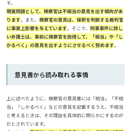
す。
メールで相談予約
LINEで相談案内
現実問題として、検察官は不相当の意見を出す傾向があ
ります
。また、
検察官の意見は、保釈を判断する裁判官
に事実上影響を与えています
。そこで、
刑事事件に詳し
い弁護士は、事前に検察官を説得して、「相当」や「し
刑
事
かるべく」の意見を出すようにさせるべく努めます
。
事
件
で
お
意見書から読み取れる事情
悩
み
な
上に述べたように、検察官の意見書には「相当」「不相
ら
お
当」「しかるべく」などの意見を記載するうえ、不相当
電
と考えるときは、その理由を具体的に明らかにするのが
話
だとされています。
を