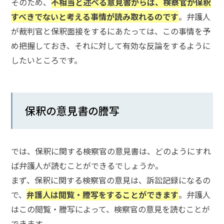
そのため、
不相当と述べる意見書からは、検察官が保釈
すべきでないと考える事情が読み取れるのです
。弁護人
弁
が裁判官と保釈面接をするにあたっては、この事情を予
護
士
め把握しておき、それに対して有効な反論をするように
に
したいところです。
相
談
す
る
メ
保釈の意見書の謄写
リ
ッ
ト
は
では、保釈に関する検察官の意見書は、どのようにすれ
ば弁護人が読むことができるでしょうか。
弁
まず、保釈に関する検察官の意見は、訴訟記録になるの
護
で、
弁護人は閲覧・謄写をすることができます
。弁護人
士
に
はこの閲覧・謄写によって、検察官の意見を読むことが
依
できます。