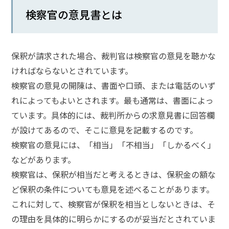
検察官の意見書とは
話
を
か
け
保釈が請求された場合、裁判官は検察官の意見を聴かな
る
ければならないとされています。
検察官の意見の開陳は、書面や口頭、または電話のいず
電
話
れによってもよいとされます。最も通常は、書面によっ
受
付
ています。具体的には、裁判所からの求意見書に回答欄
24
時
が設けてあるので、そこに意見を記載するのです。
間
365
検察官の意見には、「相当」「不相当」「しかるべく」
日!
全
などがあります。
国
検察官は、保釈が相当だと考えるときは、保釈金の額な
対
応!
ど保釈の条件についても意見を述べることがあります。
これに対して、検察官が保釈を相当としないときは、そ
の理由を具体的に明らかにするのが妥当だとされていま