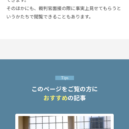
頼
す
そのほかにも、裁判官面接の際に事実上見せてもらうと
る
いうかたちで閲覧できることもあります。
メ
リ
ッ
ト
は
アト
ム弁
護士
Tips
事務
所の
このページをご覧の方に
特徴
は？
おすすめ
の記事
ア
ト