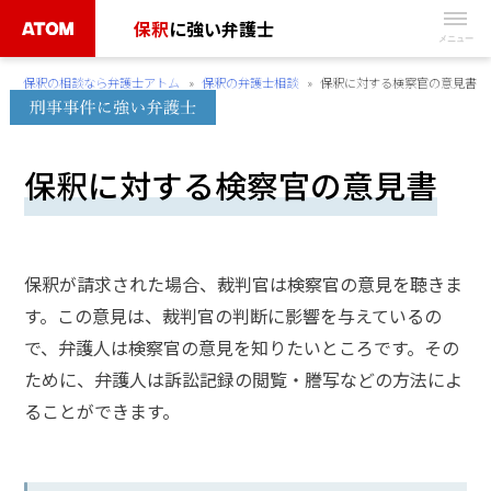
Skip
保釈
に強い弁護士
to
無
content
保釈の相談なら弁護士アトム
»
保釈の弁護士相談
»
保釈に対する検察官の意見書
料
相
談
保釈に対する検察官の意見書
予
約
は
こ
保釈が請求された場合、裁判官は検察官の意見を聴きま
ち
す。この意見は、裁判官の判断に影響を与えているの
ら
で、弁護人は検察官の意見を知りたいところです。その
ために、弁護人は訴訟記録の閲覧・謄写などの方法によ
タ
ることができます。
ッ
プ
で
電