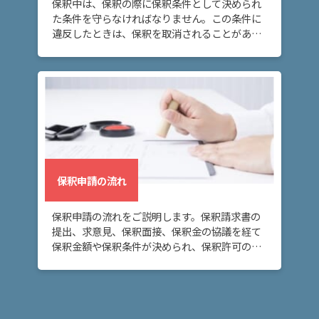
保釈中は、保釈の際に保釈条件として決められ
た条件を守らなければなりません。この条件に
違反したときは、保釈を取消されることがある
弁
ので、注意が必要です。
護
士
費
用
地
図・
アク
保釈申請の流れ
セス
保釈申請の流れをご説明します。保釈請求書の
提出、求意見、保釈面接、保釈金の協議を経て
保釈金額や保釈条件が決められ、保釈許可の決
定または保釈却下の決定がなされます。