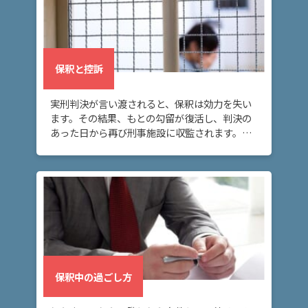
ム
に
つ
い
て
保釈と控訴
実刑判決が言い渡されると、保釈は効力を失い
弁
ます。その結果、もとの勾留が復活し、判決の
護
あった日から再び刑事施設に収監されます。こ
士
の場合に再び身柄拘束を解いてもらうには、再
紹
度保釈を請求する必要があります。
介
解
決
事
例
と
保釈中の過ごし方
実
績