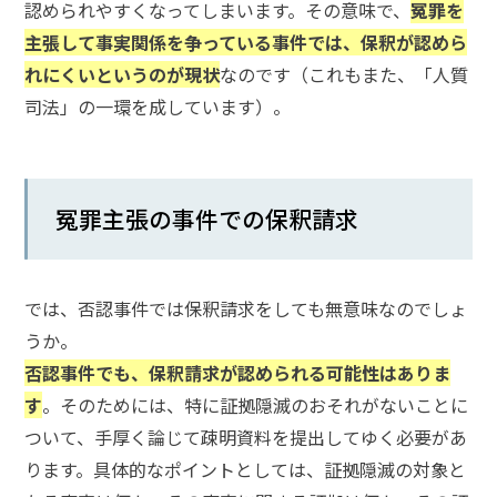
認められやすくなってしまいます。その意味で、
冤罪を
メールで相談予約
LINEで相談案内
主張して事実関係を争っている事件では、保釈が認めら
れにくいというのが現状
なのです（これもまた、「人質
司法」の一環を成しています）。
刑
事
事
冤罪主張の事件での保釈請求
件
で
お
悩
では、否認事件では保釈請求をしても無意味なのでしょ
み
うか。
な
否認事件でも、保釈請求が認められる可能性はありま
ら
お
す
。そのためには、特に証拠隠滅のおそれがないことに
電
ついて、手厚く論じて疎明資料を提出してゆく必要があ
話
ります。具体的なポイントとしては、証拠隠滅の対象と
を