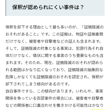
保釈が認められにくい事件は？
話
を
か
け
保釈を却下する理由として最も多いのが、「証拠隠滅の
る
おそれがあること」です。この証拠は、物証や証拠書類
だけでなく、被害者や目撃者などの証人も含まれます。
電
話
そして、証拠隠滅の対象となる事実は、犯罪行為それ自
受
付
体だけでなく、情状に関する事実のうち重要なものも含
24
時
まれます。そのため、現在、証拠隠滅のおそれが認めら
間
365
れる範囲はかなり広くなっており、証拠隠滅の抽象的な
日!
全
危険しかなくても証拠隠滅のおそれを認定され、保釈が
国
却下されてしまう傾向があるのです。
対
応!
自白事件ですら、この傾向があります。いわんや、事実
関係を争っている否認事件の場合には、被害者や目撃者
などの関係者に口裏合わせを働きかける可能性はかなり