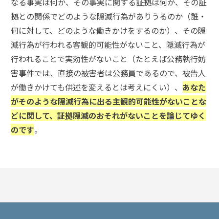
なる事実は何か、その事実に関する証拠は何か、その証
拠との関係でどのような隠滅行為がありうるのか（誰・
弁
何に対して、どのような働きかけをするのか）、その隠
護
士
滅行為が行われる客観的可能性がないこと、隠滅行為が
に
行われることで実効性がないこと（たとえば公務執行妨
相
談
害事件では、直接の被害者は公務員であるので、被告人
す
が働きかけても供述を変えるとは考えにくい）、
あなた
る
メ
がそのような隠滅行為に出る主観的可能性がないことな
リ
どに関して、証拠隠滅のおそれがないことを論じてゆく
ッ
ト
のです
。
は
弁
護
士
に
依