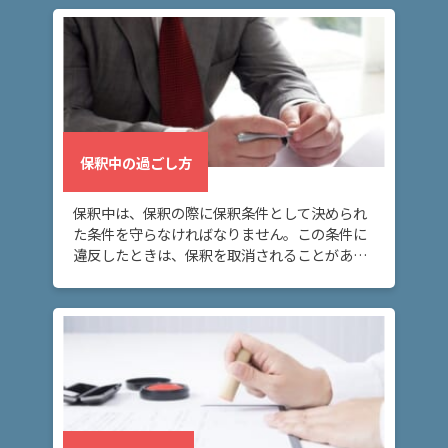
ム
に
つ
い
て
弁
保釈中の過ごし方
護
士
保釈中は、保釈の際に保釈条件として決められ
紹
た条件を守らなければなりません。この条件に
介
違反したときは、保釈を取消されることがある
ので、注意が必要です。
解
決
事
例
と
実
績