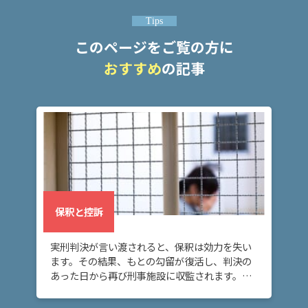
頼
す
Tips
る
このページをご覧の方に
メ
リ
おすすめ
の記事
ッ
ト
は
アト
ム弁
護士
事務
所の
保釈と控訴
特徴
は？
実刑判決が言い渡されると、保釈は効力を失い
ます。その結果、もとの勾留が復活し、判決の
あった日から再び刑事施設に収監されます。こ
ア
の場合に再び身柄拘束を解いてもらうには、再
ト
度保釈を請求する必要があります。