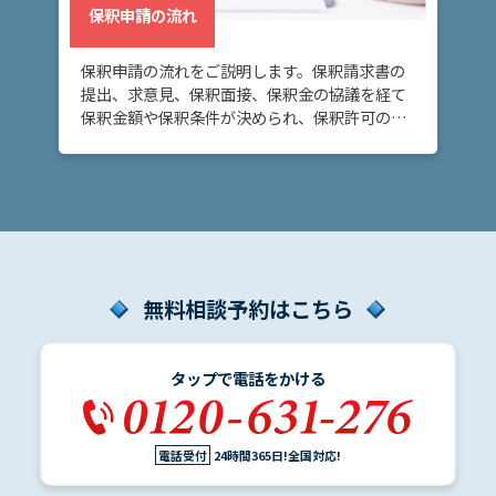
保釈申請の流れ
弁
保釈申請の流れをご説明します。保釈請求書の
護
提出、求意見、保釈面接、保釈金の協議を経て
士
保釈金額や保釈条件が決められ、保釈許可の決
費
定または保釈却下の決定がなされます。
用
地
図・
アク
セス
無料相談予約はこちら
タップで電話をかける
電話受付
24時間365日!全国対応!