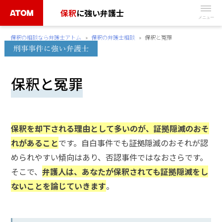
Skip
保釈
に強い弁護士
to
無
content
保釈の相談なら弁護士アトム
»
保釈の弁護士相談
»
保釈と冤罪
料
相
談
保釈と冤罪
予
約
は
こ
保釈を却下される理由として多いのが、証拠隠滅のおそ
ち
れがあること
です。自白事件でも証拠隠滅のおそれが認
ら
められやすい傾向はあり、否認事件ではなおさらです。
そこで、
弁護人は、あなたが保釈されても証拠隠滅をし
タ
ないことを論じていきます
。
ッ
プ
で
電